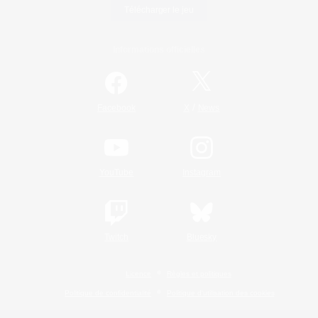
Télécharger le jeu
Informations officielles
/
Facebook
X
News
YouTube
Instagram
Twitch
Bluesky
Licence
Règles et politiques
Politique de confidentialité
Politique d'utilisation des cookies