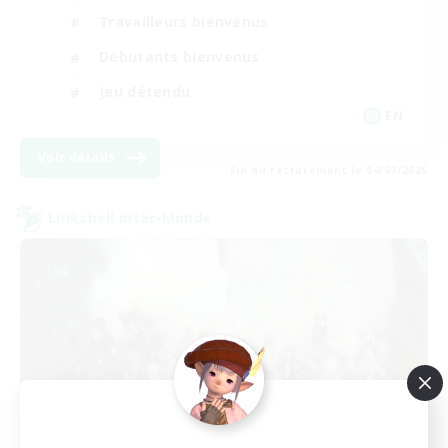
Travailleurs bienvenus
Débutants bienvenus
Jeu détendu
EN
Voir détails
Fin du recrutement le 04/09/2026
Linkshell inter-Monde