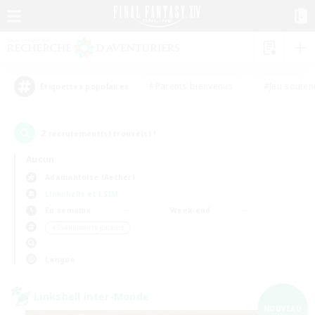
#Parents bienvenus
#Jeu souten
Étiquettes populaires
2
recrutement(s) trouvé(s) !
Aucun
Adamantoise (Aether)
Linkshells et LSIM
En semaine
Week-end
＃Événements joueurs
Langue
Linkshell inter-Monde
NOUVEAU