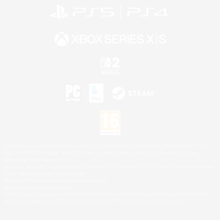
©2026 Sony Interactive Entertainment LLC."PlayStation Family Mark", "PlayStation", "PS5
logo", "PS5", "PS4 logo" and "PS4" are registered trademarks or trademarks of Sony
Interactive Entertainment Inc.
Microsoft, the XBOX Sphere mark, the Series X|S logo and XBOX Series X|S are trademarks
of the Microsoft group of companies.
Nintendo Switch est une marque de Nintendo.
Mac is a trademark of Apple Inc.
©2026 Valve Corporation. Steam et le logo Steam sont des marques déposées et/ou des
marques enregistrées par Valve Corporation aux É.U. et/ou dans d'autres pays.