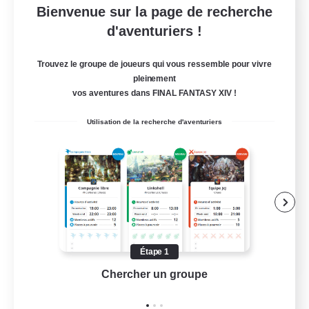
Bienvenue sur la page de recherche
Europeans on NA
d'aventuriers !
Recrutement de nouveaux membres
Aether
Trouvez le groupe de joueurs qui vous ressemble pour vivre
pleinement
--
Places à pourvoir
vos aventures dans FINAL FANTASY XIV !
Europe
Utilisation de la recherche d'aventuriers
Débutants bienvenus
Contenu difficile
Joueurs sociaux
Événements joueurs
EN
Étape 1
Chercher un groupe
Prend
Voir détails
Fin du recrutement le 28/08/2026