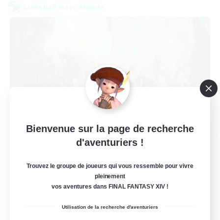
Linkshell inter-Monde
Bienvenue sur la page de recherche
Europeans on NA
d'aventuriers !
Recrutement de nouveaux membres
Aether
Trouvez le groupe de joueurs qui vous ressemble pour vivre
pleinement
--
Places à pourvoir
vos aventures dans FINAL FANTASY XIV !
Europe
Utilisation de la recherche d'aventuriers