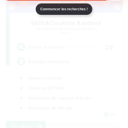
Commencer les recherches !
Milk&Cookies Raiders
Recrutement de nouveaux membres
Aether
20
Places à pourvoir
Raiding Community
Joueurs sociaux
Contenu difficile
Amateurs de capture d'écran
Amateurs de mirage
EN
Voir détails