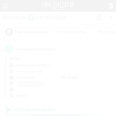
#Parents bienvenus
#Multilingu
Étiquettes populaires
4
recrutement(s) trouvé(s) !
Aucun
Adamantoise (Aether)
Linkshells et LSIM
En semaine
Week-end
＃Contenu difficile
Langue
Linkshell inter-Monde