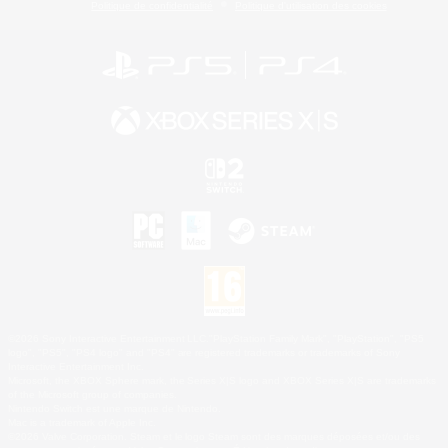
Politique de confidentialité
Politique d'utilisation des cookies
©2026 Sony Interactive Entertainment LLC."PlayStation Family Mark", "PlayStation", "PS5
logo", "PS5", "PS4 logo" and "PS4" are registered trademarks or trademarks of Sony
Interactive Entertainment Inc.
Microsoft, the XBOX Sphere mark, the Series X|S logo and XBOX Series X|S are trademarks
of the Microsoft group of companies.
Nintendo Switch est une marque de Nintendo.
Mac is a trademark of Apple Inc.
©2026 Valve Corporation. Steam et le logo Steam sont des marques déposées et/ou des