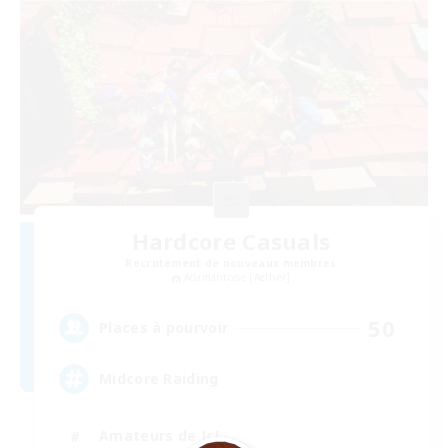
Hardcore Casuals
Recrutement de nouveaux membres
Adamantoise [Aether]
50
Places à pourvoir
Midcore Raiding
Amateurs de JcJ