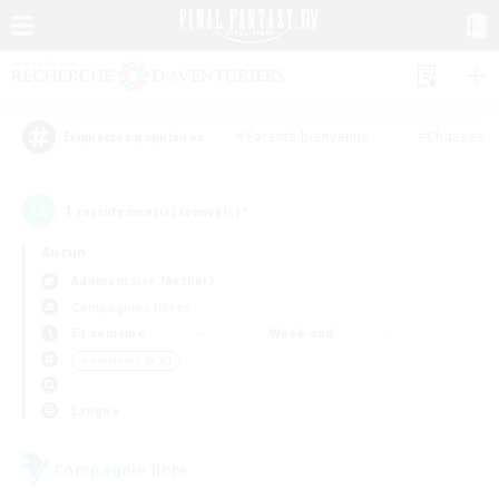
#Parents bienvenus
#Chasses
Étiquettes populaires
1
recrutement(s) trouvé(s) !
Aucun
Adamantoise (Aether)
Compagnies libres
En semaine
Week-end
＃Amateurs de JcJ
Langue
Compagnie libre