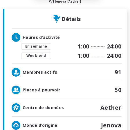
Jenova [Aether]
Détails
Heures d'activité
1:00
24:00
En semaine
1:00
24:00
Week-end
91
Membres actifs
50
Places à pourvoir
Aether
Centre de données
Jenova
Monde d'origine