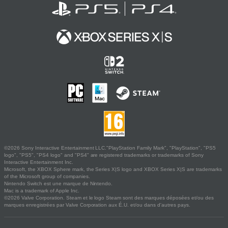
©2026 Sony Interactive Entertainment LLC."PlayStation Family Mark", "PlayStation", "PS5
logo", "PS5", "PS4 logo" and "PS4" are registered trademarks or trademarks of Sony
Interactive Entertainment Inc.
Microsoft, the XBOX Sphere mark, the Series X|S logo and XBOX Series X|S are trademarks
of the Microsoft group of companies.
Nintendo Switch est une marque de Nintendo.
Mac is a trademark of Apple Inc.
©2026 Valve Corporation. Steam et le logo Steam sont des marques déposées et/ou des
marques enregistrées par Valve Corporation aux É.U. et/ou dans d'autres pays.