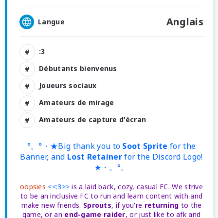
Anglais
Langue
:3
Débutants bienvenus
Joueurs sociaux
Amateurs de mirage
Amateurs de capture d'écran
°。°・★Big thank you to
Soot Sprite
for the
Banner, and
Lost Retainer
for the Discord Logo!
★・。°。
oopsies
<<:3>>
is a laid back, cozy, casual FC. We strive
to be an inclusive FC to run and learn content with and
make new friends.
Sprouts
, if you're
returning
to the
game, or an
end-game raider
, or just like to afk and