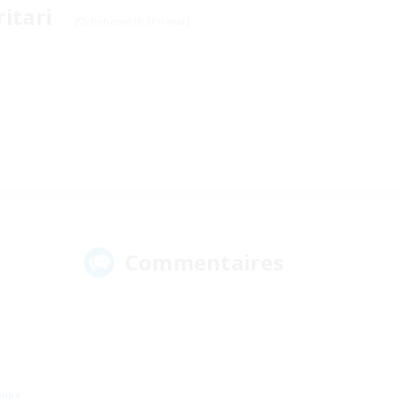
ritari
Behemoth [Primal]
Commentaires
oupe