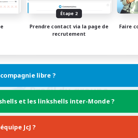
Étape 2
pe
Prendre contact via la page de
Faire c
recrutement
 compagnie libre ?
Profil du groupe
shells et les linkshells inter-Monde ?
Membres
Rang
79
30
équipe JcJ ?