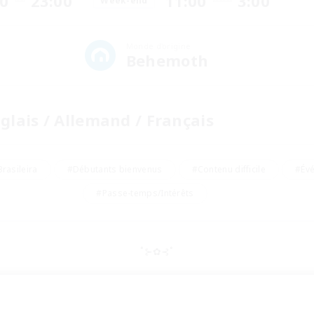
00
23:00
11:00
3:00
Week-end
Monde d'origine
Behemoth
glais / Allemand / Français
rasileira
#Débutants bienvenus
#Contenu difficile
#Év
#Passe-temps/Intérêts
˚⊱✿⊰˚
ヾ(＠＾▽＾＠)ﾉ  Saudações!  ヽ(〃＾▽＾〃)ﾉ