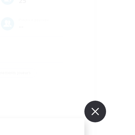
25
Places à pourvoir
--
énements joueurs