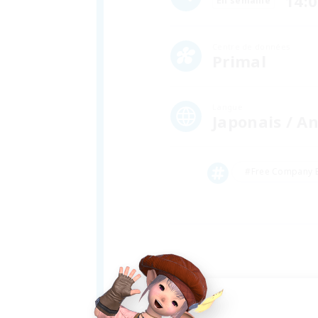
14:
En semaine
Centre de données
Primal
Langue
Japonais / An
#Free Company B