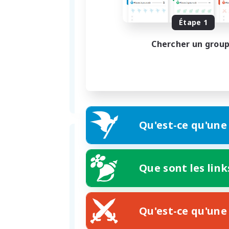
Étape 1
Chercher un grou
Qu'est-ce qu'une
Que sont les link
Formation
01.07.2021
Qu'est-ce qu'une 