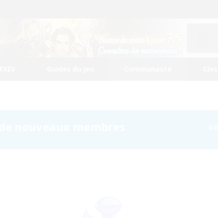
FFXIV
Guides du jeu
Communauté
Cla
t de nouveaux membres
Dé