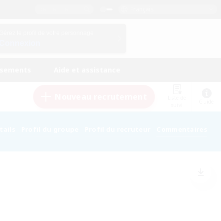
Français
Gérez le profil de votre personnage
Connexion
ssements
Aide et assistance
Nouveau recrutement
Liste de
Guide
suivi
tails
Profil du groupe
Profil du recruteur
Commentaires