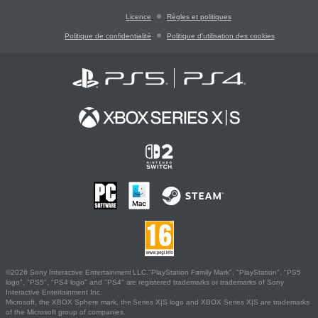
Licence
Règles et politiques
Politique de confidentialité
Politique d'utilisation des cookies
©2026 Sony Interactive Entertainment LLC."PlayStation Family Mark", "PlayStation", "PS5
logo", "PS5", "PS4 logo" and "PS4" are registered trademarks or trademarks of Sony
Interactive Entertainment Inc.
Microsoft, the XBOX Sphere mark, the Series X|S logo and XBOX Series X|S are trademarks
of the Microsoft group of companies.