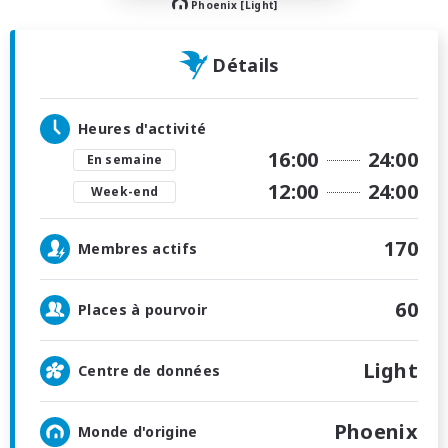
Phoenix [Light]
Détails
Heures d'activité
16:00
24:00
En semaine
12:00
24:00
Week-end
170
Membres actifs
60
Places à pourvoir
Light
Centre de données
Phoenix
Monde d'origine