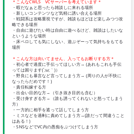
＊こんなCWLS VCサーバーを考えています＊
・暇だなぁと思ったら雑談しに来れる場所
・新しいコンテンツなど気軽に誘い合える場所
・戦闘系は攻略重視ですが、雑談もほどほど楽しみつつ攻
略できる場所
・自由に遊びたい時は自由に遊べるけど、雑談はしたいな
というような場所
・床ペロしても気にしない、遊ぶぞーって気持ちをもてる
場所
＊こんな方は向いてません、入ってもお断りする方＊
・初心者で過度に手伝ってほしい方→ (あれもこれも手伝
っては困ります(´;ω;｀)）
・野良にも暴言など言ってしまう方→ (周りの人が不快に
なったらだめです！)
・責任転嫁する方
・出会い目的な方→（引き抜き目的も含む）
・受け身すぎる方→（誰も誘ってくれないと怒ってしまう
方）
・一方的に相手を遮って話してしまう方
・ミスなどを過剰に責めてしまう方→(誰だって間違うこと
はある！)
・SNSなどでVC内の愚痴をぶつけてしまう方