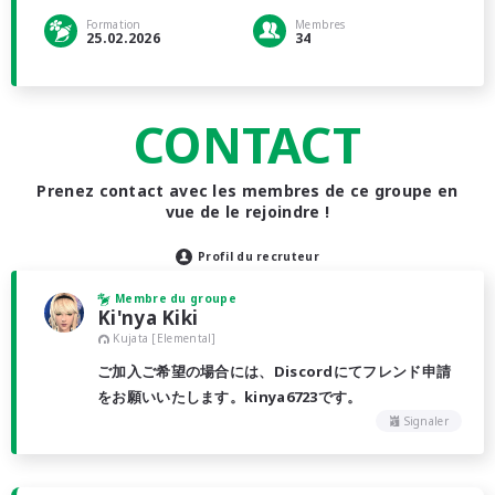
Formation
Membres
25.02.2026
34
CONTACT
Prenez contact avec les membres de ce groupe en
vue de le rejoindre !
Profil du recruteur
Membre du groupe
Ki'nya Kiki
Kujata [Elemental]
ご加入ご希望の場合には、Discordにてフレンド申請
をお願いいたします。kinya6723です。
Signaler