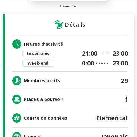
Elemental
Détails
Heures d'activité
21:00
23:00
En semaine
0:00
23:00
Week-end
29
Membres actifs
1
Places à pourvoir
Elemental
Centre de données
Japonais
Langue