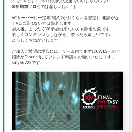
イでOKです！その日の気分次第でいいじゃないっ♪
※長期間ソロなのは悲しい(´;ω;｀)
VCサーバーに一定期間(約2か月くらいを想定)、相談がな
くVCに現れない方は除名します！
加入後、まったくVC参加出来ない方も除名対象です。
楽しくコンテンツもしながら、遊べたら嬉しいです♪
よろしくおねがいします！
ご加入ご希望の場合には、ゲーム内でまずはCWLSへのご
招待かDiscordにてフレンド申請をお願いいたします。
kinya6723です。