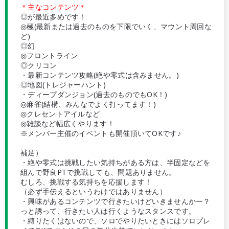
＊主なコンテンツ＊
◎が最近多めです！
◎極(最新または過去のものを下限でいく、マウント周回な
ど)
◎幻
◎フロントライン
◎クリコン
・最新コンテンツ攻略(絶や零式は含みません。)
◎地図(トレジャーハント)
・ディープダンジョン(過去のものでもOK！)
◎麻雀(結構、みんなでよく打ってます！)
◎クレセントアイルなど
◎雑談など幅広くやります！
※メンバー主催のイベントも開催頂いてOKです♪
補足）
・絶や零式は挑戦したい気持ちがある方は、半固定などを
組んで野良PTで挑戦しても、問題ありません。
むしろ、挑戦する気持ちを応援します！
（必ず手伝えるというわけではありません）
・興味があるコンテンツで行きたいけどいきませんかー？
っと誘って、行きたい人は行くようなスタンスです。
・縛りたくはないので、ソロでやりたいときにはソロプレ