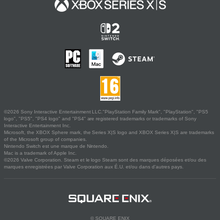
©2026 Sony Interactive Entertainment LLC."PlayStation Family Mark", "PlayStation", "PS5
logo", "PS5", "PS4 logo" and "PS4" are registered trademarks or trademarks of Sony
Interactive Entertainment Inc.
Microsoft, the XBOX Sphere mark, the Series X|S logo and XBOX Series X|S are trademarks
of the Microsoft group of companies.
Nintendo Switch est une marque de Nintendo.
Mac is a trademark of Apple Inc.
©2026 Valve Corporation. Steam et le logo Steam sont des marques déposées et/ou des
marques enregistrées par Valve Corporation aux É.U. et/ou dans d'autres pays.
© SQUARE ENIX