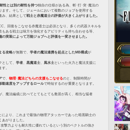
耐性とは別の耐性を持つ
独自の仕様がある為、斬･打･突･魔法の
ります。そして、ジェールにおいて複数のジョブを使用する
進み、結果として
戦士と赤魔道士の評価が大きく上がりました。
CC、回復をこなせる赤魔道士は必須となり、多くの武器スキルを
性もある戦士は味方を強化するアビリティも持ち合わせる等、
備の実装によって万能ジョブへと評価を一変させました。
よる攻略
が無難で、
学者の魔法連携を起点としたMB構成
が
クとして、
学者
、
黒魔道士
、
風水士
といった火力と魔法支援に
ます。
ア
で、
物理･魔法どちらの支援もこなせる
のと、制限時間が
移動速度をアップするロール
で時短するのが重要となります。
が、魔法編成に比べてとてもとても敷居が高く、相当な猛者
ことにより、これまで最強の物理アタッカーであった暗黒騎士の
くあがりました。
、攻撃力よりも耐久性に優れているという別のベクトルの強さ