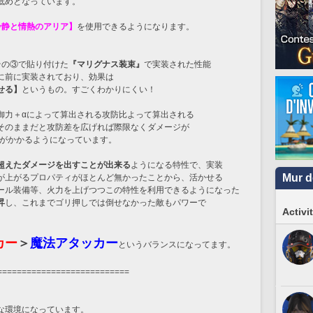
低めとなっています。
冷静と情熱のアリア】
を使用できるようになります。
その③で貼り付けた
『マリグナス装束』
で実装された性能
に前に実装されており、効果は
せる】
というもの。すごくわかりにくい！
御力＋αによって算出される攻防比よって算出される
そのままだと攻防差を広げれば際限なくダメージが
）がかかるようになっています。
超えたダメージを出すことが出来る
ようになる特性で、実装
Mur d
が上がるプロパティがほとんど無かったことから、活かせる
ール装備等、火力を上げつつこの特性を利用できるようになった
昇
し、これまでゴリ押しでは倒せなかった敵もパワーで
Activi
カー
＞
魔法アタッカー
というバランスになってます。
===========================
な環境になっています。