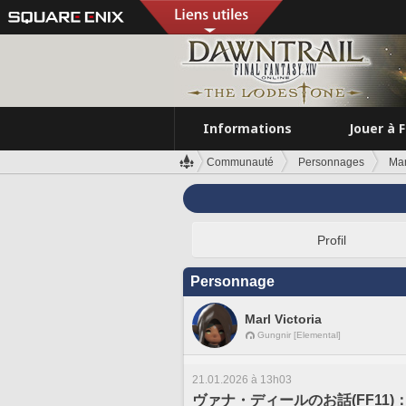
Informations
Jouer à 
Communauté
Personnages
Mar
Profil
Personnage
Marl Victoria
Gungnir [Elemental]
21.01.2026 à 13h03
ヴァナ・ディールのお話(FF11)