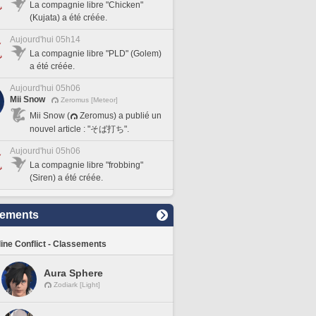
La compagnie libre "Chicken"
(Kujata) a été créée.
Aujourd'hui 05h14
La compagnie libre "PLD" (Golem)
a été créée.
Aujourd'hui 05h06
Mii Snow
Zeromus [Meteor]
Mii Snow (
Zeromus) a publié un
nouvel article : "そば打ち".
Aujourd'hui 05h06
La compagnie libre "frobbing"
(Siren) a été créée.
sements
line Conflict - Classements
Aura Sphere
Zodiark [Light]