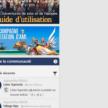
e la communauté
té récente
Aujourd'hui 05h41
Liber Agrestis
Ixion [Mana]
Liber Agrestis (
Ixion) a publié un
nouvel article : "さいきん".
Aujourd'hui 05h34
Village Npc
Halicarnassus [Dynamis]