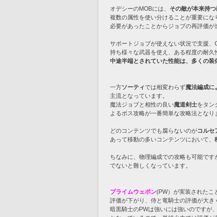
オデシーのMOBには、
その敵が本来持つ
複数の属性を使い分けることが重要にな
必要があったことからジョブの再評価が
サポートジョブが使えない状況で支援、
持ち様々な武器を使え、ある程度の耐久
中途半端とされていた性能は、多くの装
一方
ソーティ
では相変わらず
魔法編成に
主流となっています。
魔法ジョブと相性の良い
魔道剣士
をタン
よるボス攻略が一番簡単な攻略法となり
どのコンテンツでも腐らないのが
コルセ
あって移動の多いコンテンツにおいて、
ちなみに、物理編成での攻略も可能です
でないと難しくなっています。
プライムウェポン
(PW）が実装された
評価が下がり、侍と竜騎士の評価が大き
暗黒騎士のPWは強いには強いのですが