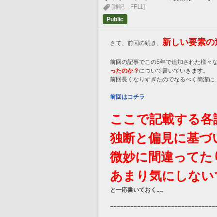
[雑記 FF11]
Public
新しい要素の
さて、前回の続き、
前回の記事でこの5年で追加された様々
ったのか？
について書いていきます。
前回長くなりすぎたのでなるべく簡潔に..
前回はコチラ
ここで記載する各
独断と偏見に基づ
微妙に間違ってた
あまり気にしない
と一応書いておく...。
===============================