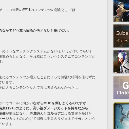
、ココ最近のFF11のコンテンツの傾向としては
のなかでどう立ち回るか考えないと稼げない。
。
ーのようなマッチングシステムがない(というか作りづらい）
接集めるしかなく、それ故にこういうシステムでコンテンツが
す。
兼ねるコンテンツが増えたことによって無駄な時間を使わずに
ています。
に入るコンテンツなんて昔は考えられなかった...。
カーでゴールに向かい
ながらMOBを倒しまくるのですが、
束119+3のように、高い被ダメージカットを持ちながら、
装備
が主流になり、
吟遊詩人
と
コルセア
による支援を受けた
メージカットのおかげで回復は学者のリジェネで十分。という
ています。