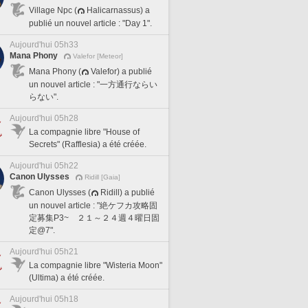
Village Npc (
Halicarnassus) a
publié un nouvel article : "Day 1".
Aujourd'hui 05h33
Mana Phony
Valefor [Meteor]
Mana Phony (
Valefor) a publié
un nouvel article : "一方通行ならい
らない".
Aujourd'hui 05h28
La compagnie libre "House of
Secrets" (Rafflesia) a été créée.
Aujourd'hui 05h22
Canon Ulysses
Ridill [Gaia]
Canon Ulysses (
Ridill) a publié
un nouvel article : "絶ケフカ攻略固
定募集P3~ ２１～２４週４曜日固
定@7".
Aujourd'hui 05h21
La compagnie libre "Wisteria Moon"
(Ultima) a été créée.
Aujourd'hui 05h18