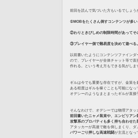
前回を読んで気づいた方もいるでしょうが
①MOBをたくさん倒すコンテンツが多い
②わりときびしめの制限時間があってそ
③プレイヤー側で難易度を決めて遊べる
以前書いたようにコンテンツファインダ
ので、プレイヤーが全体チャット等で直
作れる。という考え方もできる気がしま
ギルは今でも重要な存在ですが、金策を
ある程度はギルを稼ぐことも可能になっ
オデシーのようなまとまったギルが直接手
そんなわけで、オデシーでは物理アタッ
前回書いたニャメ装束や、エンピリアン装
攻撃系のプロパティも多く持ち合わせた
アタッカーが高速で敵を倒しまくり、ダ
パワーごり押しな高速戦闘
が主流となっ