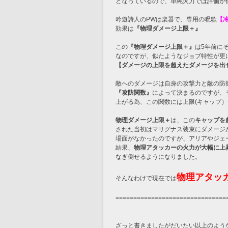
となっているので、単純火力では評価が
吟遊詩人のPWは楽器で、専用の呪歌
【
効果は
『物理ダメージ上限＋』
この
『物理ダメージ上限＋』
は5年前に
なのですが、似たようなジョブ特性が更
【ダメージの上限を超えたダメージを出
敵へのダメージは自身の攻撃力と敵の防
『攻防関数』
によって決まるのですが、
上がる為、この関数には上限(キャップ
物理ダメージ上限＋
は、この
キャップを
された当初はマリグナス装束にダメージ
場面がなかったのですが、アリアやジェ
結果、
物理アタッカーの火力が大幅に上
なぎ倒せるようになりました。
物理アタッ
そんなわけで現在では
===============================
ざっと書きましたがだいたい以上のよう