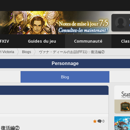
FFXIV
Guides du jeu
Communauté
Cla
l Victoria
Blogs
ヴァナ・ディールのお話(FF11)：復活編②
Personnage
Blog
0
：復活編②