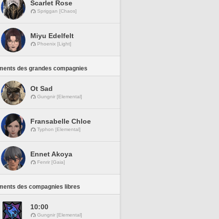
Scarlet Rose
Spriggan [Chaos]
Miyu Edelfelt
Phoenix [Light]
ments des grandes compagnies
Ot Sad
Gungnir [Elemental]
Fransabelle Chloe
Typhon [Elemental]
Ennet Akoya
Fenrir [Gaia]
ments des compagnies libres
10:00
Gungnir [Elemental]