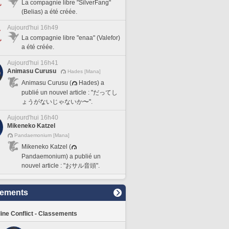
La compagnie libre "SilverFang"
(Belias) a été créée.
Aujourd'hui 16h49
La compagnie libre "enaa" (Valefor)
a été créée.
Aujourd'hui 16h41
Animasu Curusu
Hades [Mana]
Animasu Curusu (
Hades) a
publié un nouvel article : "だってし
ょうがないじゃないか〜".
Aujourd'hui 16h40
Mikeneko Katzel
Pandaemonium [Mana]
Mikeneko Katzel (
Pandaemonium) a publié un
nouvel article : "おサル音頭".
sements
line Conflict - Classements