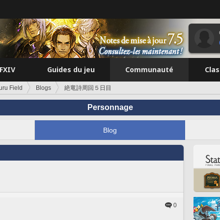
FFXIV
Guides du jeu
Communauté
Cla
uru Field
Blogs
絶竜詩周回５日目
Personnage
Blog
0