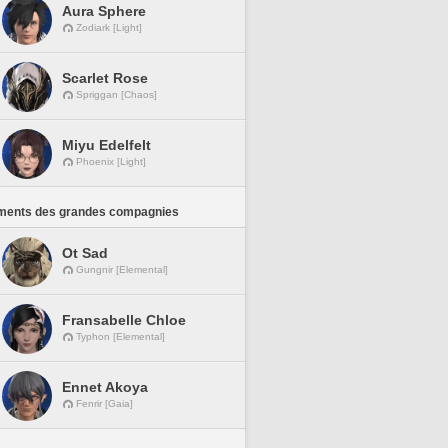
Aura Sphere
Zodiark [Light]
Scarlet Rose
Spriggan [Chaos]
Miyu Edelfelt
Phoenix [Light]
ments des grandes compagnies
Ot Sad
Gungnir [Elemental]
Fransabelle Chloe
Typhon [Elemental]
Ennet Akoya
Fenrir [Gaia]