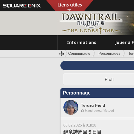
Informations
Jouer à 
Communauté
Personnages
Ter
Profil
Personnage
Teruru Field
Mandragora [Meteor]
06.02.2025 à 01h28
絶竜詩周回５日目