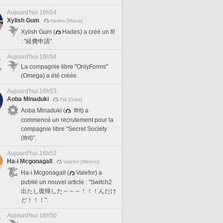
Aujourd'hui 16h54
Xylish Gum
Hades [Mana]
Xylish Gum (
Hades) a créé un fil
: "経費申請".
Aujourd'hui 16h54
La compagnie libre "OnlyForms"
(Omega) a été créée.
Aujourd'hui 16h53
Aoba Minaduki
Ifrit [Gaia]
Aoba Minaduki (
Ifrit) a
commencé un recrutement pour la
compagnie libre "Secret Society
(Ifrit)".
Aujourd'hui 16h52
Ha-i Mcgonagall
Valefor [Meteor]
Ha-i Mcgonagall (
Valefor) a
publié un nouvel article : "Switch2
出たし復帰した～～～！！！んだけ
ど！！！".
Aujourd'hui 16h50