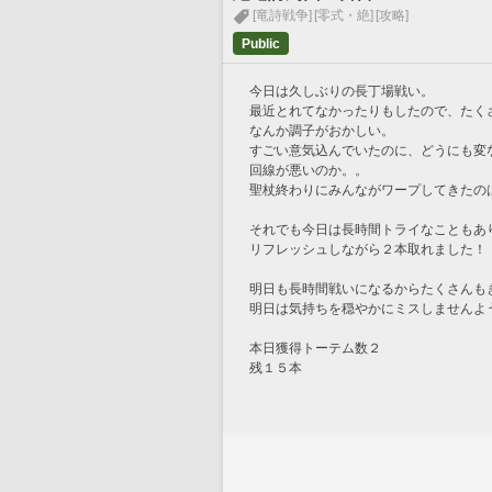
[竜詩戦争]
[零式・絶]
[攻略]
Public
今日は久しぶりの長丁場戦い。
最近とれてなかったりもしたので、たく
なんか調子がおかしい。
すごい意気込んでいたのに、どうにも変
回線が悪いのか。。
聖杖終わりにみんながワープしてきたの
それでも今日は長時間トライなこともあ
リフレッシュしながら２本取れました！
明日も長時間戦いになるからたくさんも
明日は気持ちを穏やかにミスしませんよ
本日獲得トーテム数２
残１５本