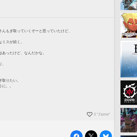
さんもぎ取っていくぞーと思っていたけど、
なミスが続く。
はあったけど、なんだかな。
り、
ぎ取りたい。
うに。。
0 "J'aime"