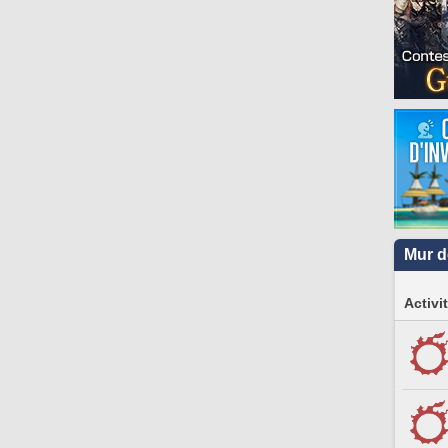
Mur d
Activi