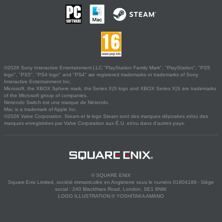
©2026 Sony Interactive Entertainment LLC."PlayStation Family Mark", "PlayStation", "PS5
logo", "PS5", "PS4 logo" and "PS4" are registered trademarks or trademarks of Sony
Interactive Entertainment Inc.
Microsoft, the XBOX Sphere mark, the Series X|S logo and XBOX Series X|S are trademarks
of the Microsoft group of companies.
Nintendo Switch est une marque de Nintendo.
Mac is a trademark of Apple Inc.
©2026 Valve Corporation. Steam et le logo Steam sont des marques déposées et/ou des
marques enregistrées par Valve Corporation aux É.U. et/ou dans d'autres pays.
© SQUARE ENIX
Square Enix Limited, société immatriculée en Angleterre sous le numéro 01804186 - Siège
social : 240 Blackfriars Road, London, SE1 8NW.
LOGO ILLUSTRATION:© YOSHITAKA AMANO