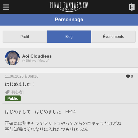
Personnage
Profil
Blog
Événements
Aoi Cloudless
Shinryu [Meteor]
11.06.2026 à 06h16
0
はじめました！
[初心者]
Public
はじめまして　はじめました　FF14
正確には別キャラでフリトラやってからの本キャラだけどね
事前知識はそれなりに入れたつもり(たぶん