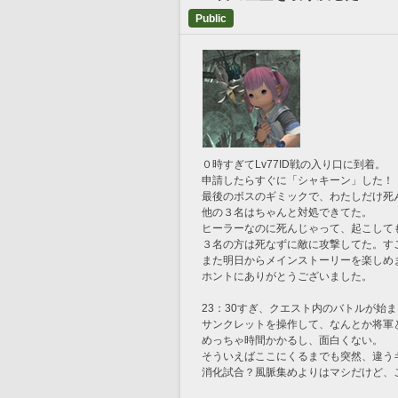
Public
０時すぎてLv77ID戦の入り口に到着。
申請したらすぐに「シャキーン」した！
最後のボスのギミックで、わたしだけ死ん
他の３名はちゃんと対処できてた。
ヒーラーなのに死んじゃって、起こして
３名の方は死なずに敵に攻撃してた。す
また明日からメインストーリーを楽しめ
ホントにありがとうございました。
23：30すぎ、クエスト内のバトルが始
サンクレットを操作して、なんとか将軍
めっちゃ時間かかるし、面白くない。
そういえばここにくるまでも突然、違う
消化試合？風脈集めよりはマシだけど、