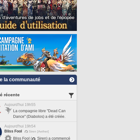
e la communauté
té récente
Aujourd'hui 19h55
La compagnie libre "Dead Can
Dance" (Diabolos) a été créée.
Aujourd'hui 19h54
Bliss Fool
Siren [Aether]
Bliss Fool (
Siren) a commencé