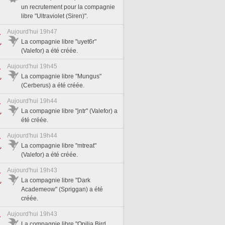
un recrutement pour la compagnie
libre "Ultraviolet (Siren)".
Aujourd'hui 19h47
La compagnie libre "uyet6r"
(Valefor) a été créée.
Aujourd'hui 19h45
La compagnie libre "Mungus"
(Cerberus) a été créée.
Aujourd'hui 19h44
La compagnie libre "jntr" (Valefor) a
été créée.
Aujourd'hui 19h44
La compagnie libre "mtreat"
(Valefor) a été créée.
Aujourd'hui 19h43
La compagnie libre "Dark
Academeow" (Spriggan) a été
créée.
Aujourd'hui 19h43
La compagnie libre "Opilia Bird