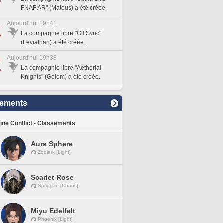
FNAF AR" (Mateus) a été créée.
Aujourd'hui 19h41
La compagnie libre "Gil Sync"
(Leviathan) a été créée.
Aujourd'hui 19h38
La compagnie libre "Aetherial
Knights" (Golem) a été créée.
sements
line Conflict - Classements
Aura Sphere
Zodiark [Light]
Scarlet Rose
Spriggan [Chaos]
Miyu Edelfelt
Phoenix [Light]