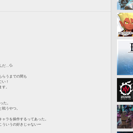
だ…💦
もらうまでの間も
ごい！
ます。
まった。
と戦うやつ。
キャラを操作するってあった。
こういうの好きじゃないー