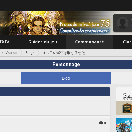
FFXIV
Guides du jeu
Communauté
Cla
mo Momon
Blogs
４つ目の星空を取り戻せた
Personnage
Blog
0