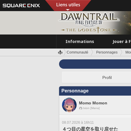
Informations
Jouer à 
Communauté
Personnages
Mo
Profil
Personnage
Momo Momon
Ixion [Mana]
08.07.2026 à 16h11
４つ目の星空を取り戻せた