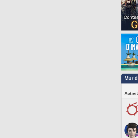
Mur d
Activi