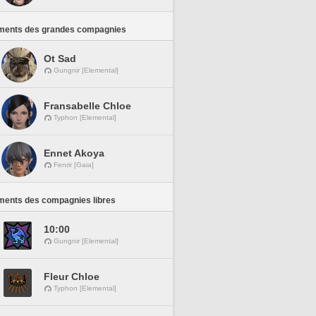
ments des grandes compagnies
Ot Sad
Gungnir [Elemental]
Fransabelle Chloe
Typhon [Elemental]
Ennet Akoya
Fenrir [Gaia]
ments des compagnies libres
10:00
Gungnir [Elemental]
Fleur Chloe
Typhon [Elemental]