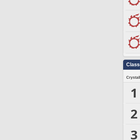
Clas
Crystal
1
2
3