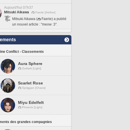
Aujourd'hui 07h37
Mitsuki Aikawa
Faerie [Aether]
Mitsuki Aikawa (
Faerie) a publié
un nouvel article : "meow :3".
sements
line Conflict - Classements
Aura Sphere
Zodiark [Light]
Scarlet Rose
Spriggan [Chaos]
Miyu Edelfelt
Phoenix [Light]
ments des grandes compagnies