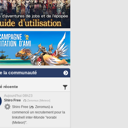
e la communauté
té récente
Aujourd'hui 08h23
Shiro Free
Zeromus [Meteor]
Shiro Free (
Zeromus) a
commencé un recrutement pour la
linkshell inter-Monde "eorabi
(Meteor)".