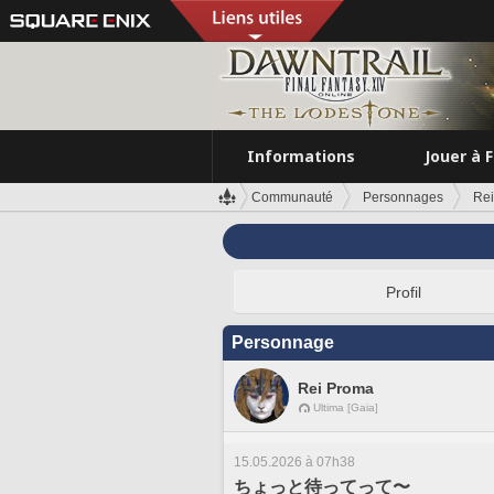
Informations
Jouer à 
Communauté
Personnages
Re
Profil
Personnage
Rei Proma
Ultima [Gaia]
15.05.2026 à 07h38
ちょっと待ってって〜