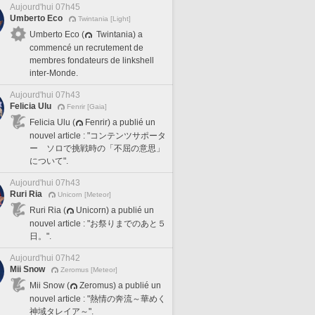
Aujourd'hui 07h45
Umberto Eco
Twintania [Light]
Umberto Eco (
Twintania) a
commencé un recrutement de
membres fondateurs de linkshell
inter-Monde.
Aujourd'hui 07h43
Felicia Ulu
Fenrir [Gaia]
Felicia Ulu (
Fenrir) a publié un
nouvel article : "コンテンツサポータ
ー ソロで挑戦時の「不屈の意思」
について".
Aujourd'hui 07h43
Ruri Ria
Unicorn [Meteor]
Ruri Ria (
Unicorn) a publié un
nouvel article : "お祭りまでのあと５
日。".
Aujourd'hui 07h42
Mii Snow
Zeromus [Meteor]
Mii Snow (
Zeromus) a publié un
nouvel article : "熱情の奔流～華めく
神域タレイア～".