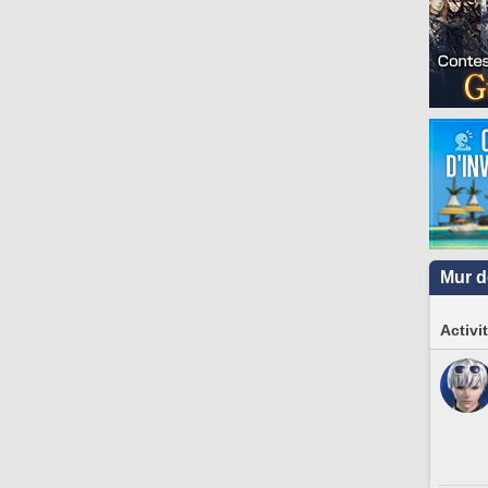
Mur d
Activi