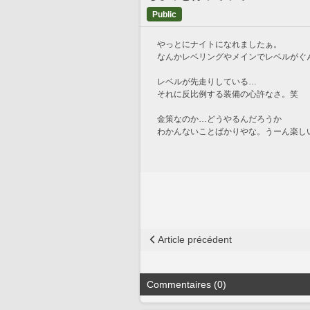
Public
やっとにナイトになれましたぁ。
なんかレベリングやメインでレベルがぐ
レベルが先走りしている…
それに反比例する装備の心許なさ。笑
金策なのか…どうやるんだろうか
わかんないことばかりやな。うーん楽しい
Article précédent
Commentaires (0)