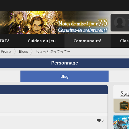
FFXIV
Guides du jeu
Communauté
Cla
i Proma
Blogs
ちょっと待ってって〜
Personnage
Blog
0