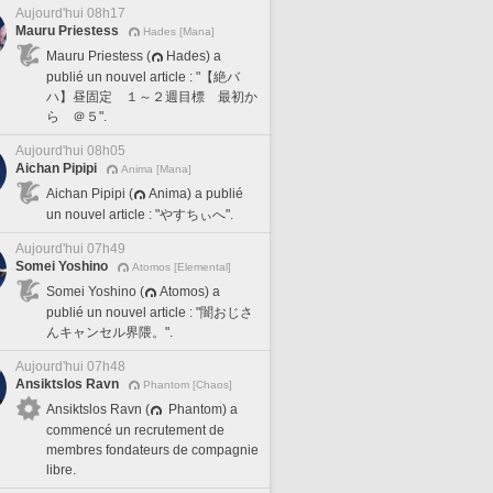
Aujourd'hui 08h17
Mauru Priestess
Hades [Mana]
Mauru Priestess (
Hades) a
publié un nouvel article : "【絶バ
ハ】昼固定 １～２週目標 最初か
ら ＠５".
Aujourd'hui 08h05
Aichan Pipipi
Anima [Mana]
Aichan Pipipi (
Anima) a publié
un nouvel article : "やすちぃへ".
Aujourd'hui 07h49
Somei Yoshino
Atomos [Elemental]
Somei Yoshino (
Atomos) a
publié un nouvel article : "闇おじさ
んキャンセル界隈。".
Aujourd'hui 07h48
Ansiktslos Ravn
Phantom [Chaos]
Ansiktslos Ravn (
Phantom) a
commencé un recrutement de
membres fondateurs de compagnie
libre.