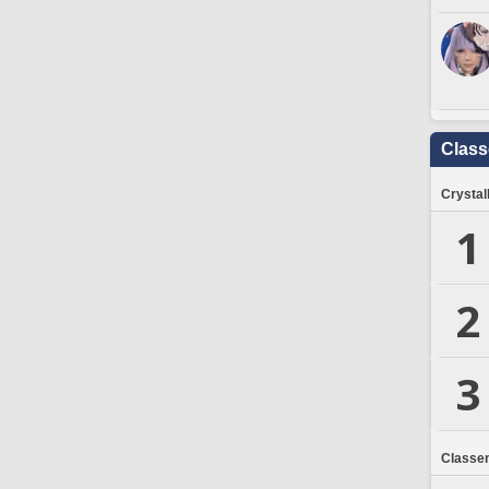
Clas
Crystal
1
2
3
Classe