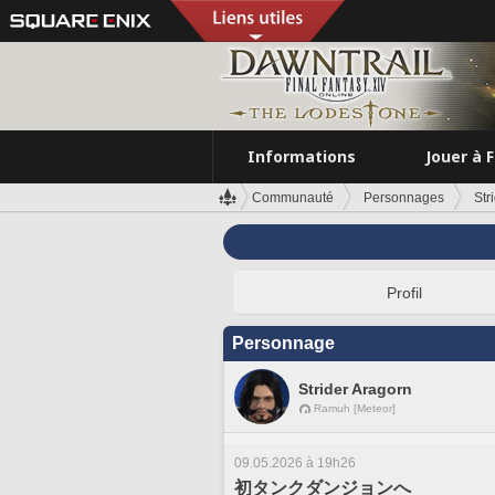
Informations
Jouer à 
Communauté
Personnages
Str
Profil
Personnage
Strider Aragorn
Ramuh [Meteor]
09.05.2026 à 19h26
初タンクダンジョンへ