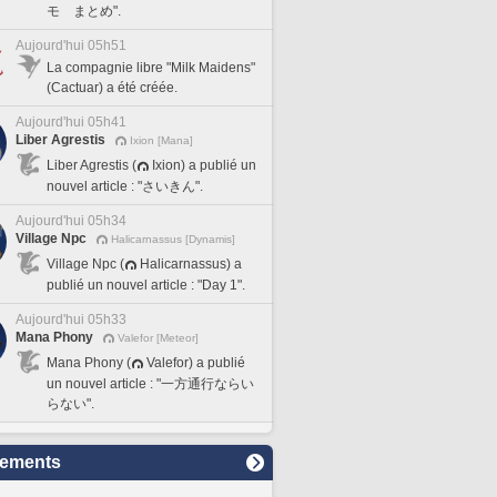
モ まとめ".
Aujourd'hui 05h51
La compagnie libre "Milk Maidens"
(Cactuar) a été créée.
Aujourd'hui 05h41
Liber Agrestis
Ixion [Mana]
Liber Agrestis (
Ixion) a publié un
nouvel article : "さいきん".
Aujourd'hui 05h34
Village Npc
Halicarnassus [Dynamis]
Village Npc (
Halicarnassus) a
publié un nouvel article : "Day 1".
Aujourd'hui 05h33
Mana Phony
Valefor [Meteor]
Mana Phony (
Valefor) a publié
un nouvel article : "一方通行ならい
らない".
sements