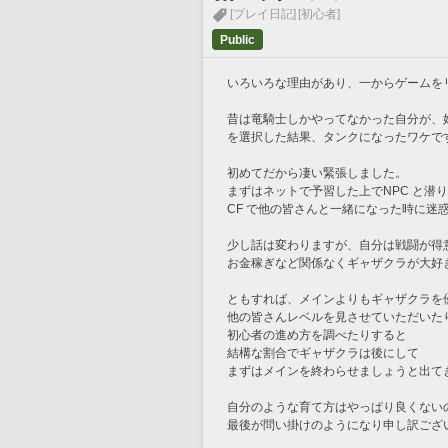
[プレイ日記]
[初心者]
Public
いろいろな理由があり、一からゲームを
昔は竜騎士しかやってなかった自分が、
を選択した結果、タンクになったワケで
初めてだから凄い緊張しました。
まずはネットで予習した上でNPC と潜
CF で他の皆さんと一緒になった時に迷
少し話は変わりますが、自分は戦闘が得
お金稼ぎなど関係なくギャザクラが大好
ともすれば、メインよりもギャザクラを
他の皆さんレベルを見させていただいた
初心者の進め方を調べたりすると
結構な割合でギャザクラは後にして
まずはメインを終わらせましょうと出て
自分のような育て方はやっぱり良くない
最後が問い掛けのようになり申し訳ござ