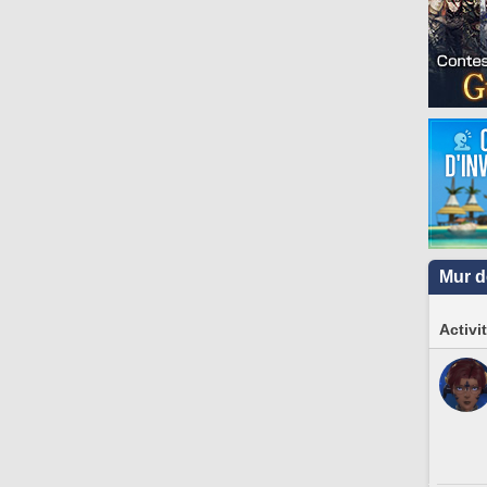
Mur d
Activi