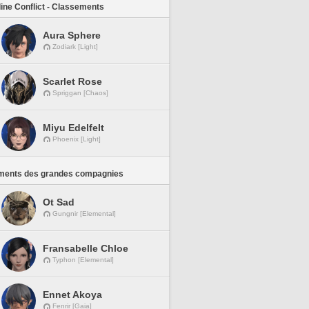
line Conflict - Classements
Aura Sphere
Zodiark [Light]
Scarlet Rose
Spriggan [Chaos]
Miyu Edelfelt
Phoenix [Light]
ments des grandes compagnies
Ot Sad
Gungnir [Elemental]
Fransabelle Chloe
Typhon [Elemental]
Ennet Akoya
Fenrir [Gaia]