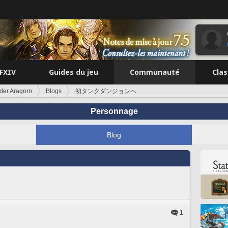
FFXIV
Guides du jeu
Communauté
Cla
ider Aragorn
Blogs
初タンクダンジョンへ
Personnage
Blog
1