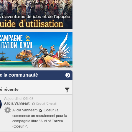
e la communauté
té récente
Aujourd'hui 06h03
Alicia Vanheart
Coeurl [Crystal]
Alicia Vanheart (
Coeurl) a
commencé un recrutement pour la
compagnie libre "Auri of Eorzea
(Coeurl)".