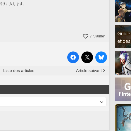
眠りに入ります。
7
"J'aime"
Liste des articles
Article suivant