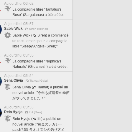
Aujourd'hui 06h02
La compagnie libre "Tantalus's
Rose" (Sargatanas) a été créée.
Aujourd'hui 05h57
Sable Wick
Siren [Aether]
Sable Wick (
Siren) a commencé
un recrutement pour la compagnie
libre "Sleepy Angels (Siren)".
Aujourd'hui 05h55
La compagnie libre "Nophica's
Naturals" (Gilgamesh) a été créée.
Aujourd'hui 05h54
Sena Olivia
Tiamat [Gaia]
Sena Olivia (
Tiamat) a publié un
nouvel article : "今年も紅蓮祭の季節
がやってきました！".
Aujourd'hui 05h53
Reio Hyojo
Ifrit [Gaia]
Reio Hyojo (
Ifrit) a publié un
nouvel article : "黄金のレガシー
patch7.55 各オオヌシの釣り方メ