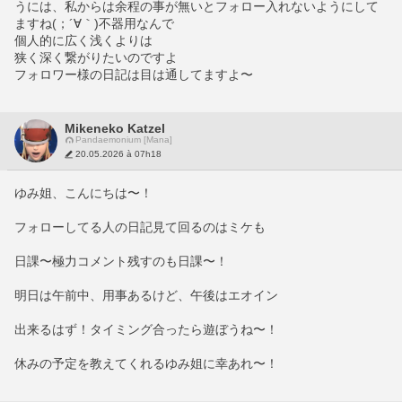
うには、私からは余程の事が無いとフォロー入れないようにして
ますね(；´∀｀)不器用なんで
個人的に広く浅くよりは
狭く深く繋がりたいのですよ
フォロワー様の日記は目は通してますよ〜
Mikeneko Katzel
Pandaemonium [Mana]
20.05.2026 à 07h18
ゆみ姐、こんにちは〜！
フォローしてる人の日記見て回るのはミケも
日課〜極力コメント残すのも日課〜！
明日は午前中、用事あるけど、午後はエオイン
出来るはず！タイミング合ったら遊ぼうね〜！
休みの予定を教えてくれるゆみ姐に幸あれ〜！