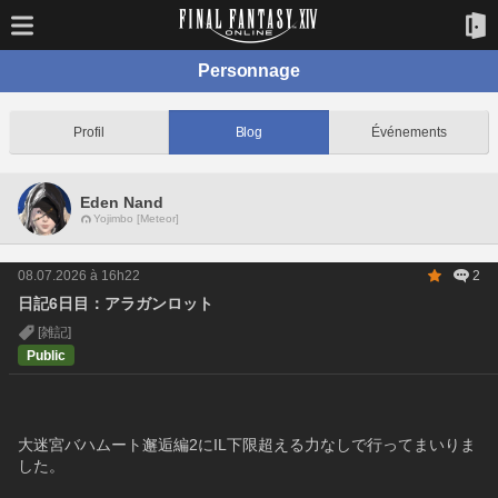
Personnage
Profil
Blog
Événements
Eden Nand
Yojimbo [Meteor]
08.07.2026 à 16h22
2
日記6日目：アラガンロット
[雑記]
Public
大迷宮バハムート邂逅編2にIL下限超える力なしで行ってまいりま
した。