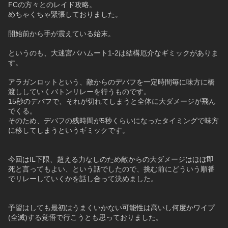
FCの方々とのレイド攻略。
めちゃくちゃ緊張しておりました。
開始前から手が震えている始末。
というのも、大迷宮バハムート1-2は結構厄介なギミックがありま
す。
アラガンロットという、敵からのデバフを一定時間毎に味方に橋
渡ししていくバトンリレーを行うものです。
15秒のデバフで、それが切れてしまうと全体に大ダメージが飛ん
でくる。
そのため、デバフの残時間が5秒くらいになったタイミングで味方
に移してしまうというギミックです。
今回はIL下限、超える力なしのため敵からの大ダメージはほぼ即
死と言ってもよい、という話でしたので、挑む前にどういう順番
でリレーしていくかを話し合って決めました。
予習はしても最初はうまくいかない可能性は高いし何度かワイプ
(全滅)する覚悟で行こうとも思っておりました。