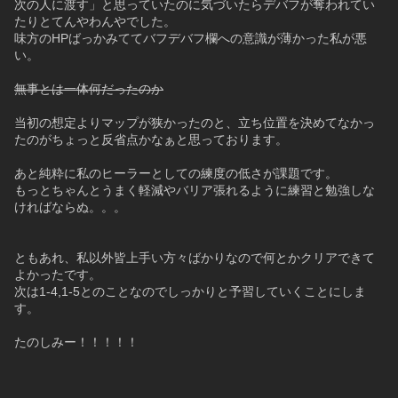
次の人に渡す」と思っていたのに気づいたらデバフが奪われてい
たりとてんやわんやでした。
味方のHPばっかみててバフデバフ欄への意識が薄かった私が悪
い。
無事とは一体何だったのか
当初の想定よりマップが狭かったのと、立ち位置を決めてなかっ
たのがちょっと反省点かなぁと思っております。
あと純粋に私のヒーラーとしての練度の低さが課題です。
もっとちゃんとうまく軽減やバリア張れるように練習と勉強しな
ければならぬ。。。
ともあれ、私以外皆上手い方々ばかりなので何とかクリアできて
よかったです。
次は1-4,1-5とのことなのでしっかりと予習していくことにしま
す。
たのしみー！！！！！