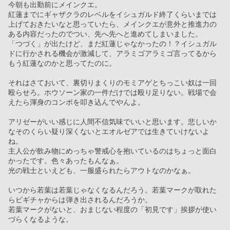
今朝も出勤前にメインクエ。
紅蓮までにギャザクラのレベルをイシュガルド終了くらいまでは
上げておきたいなと思っていたら、メインクエが意外と推進力の
ある内容だったのでつい、先へ先へと進めてしまいました。
「つづく」が出たけど、まだ紅蓮じゃなかったの！？イシュガル
ドに行かされる機会が激減して、アラミゴアラミゴ言ってるから
もう紅蓮なのかと思ってたのに。
それはさておいて、裏切りまくりのモミアゲとちっこい奴は一回
殴らせろ。ホウソーン家の一件だけでは殴り足りない。戦場で会
えたら渾身のコンボを叩き込んでやんよ。
アリゼーがいい感じに人間不信気味でいいと思います。悲しいか
なそのくらい疑り深くないとエオルゼアでは生きていけないよ
ね。
主人公が飲み物にめっちゃ警戒心を抱いているのはちょっと面白
かったです。色々あったもんなぁ。
光の戦士といえども、一服盛られたらアウトなのかなぁ。
いつから若葉は若葉じゃなくなるんだろう。若葉マークが取れた
らビギチャからは弾き出されるんだろうか。
若葉マークがないと、おまじない程度の「初見です」挨拶が使い
づらくなるような。