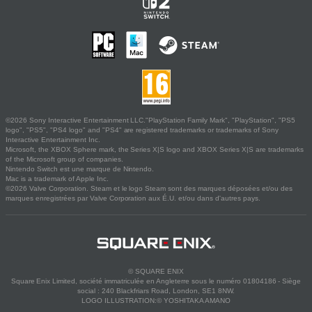
©2026 Sony Interactive Entertainment LLC."PlayStation Family Mark", "PlayStation", "PS5
logo", "PS5", "PS4 logo" and "PS4" are registered trademarks or trademarks of Sony
Interactive Entertainment Inc.
Microsoft, the XBOX Sphere mark, the Series X|S logo and XBOX Series X|S are trademarks
of the Microsoft group of companies.
Nintendo Switch est une marque de Nintendo.
Mac is a trademark of Apple Inc.
©2026 Valve Corporation. Steam et le logo Steam sont des marques déposées et/ou des
marques enregistrées par Valve Corporation aux É.U. et/ou dans d'autres pays.
© SQUARE ENIX
Square Enix Limited, société immatriculée en Angleterre sous le numéro 01804186 - Siège
social : 240 Blackfriars Road, London, SE1 8NW.
LOGO ILLUSTRATION:© YOSHITAKA AMANO