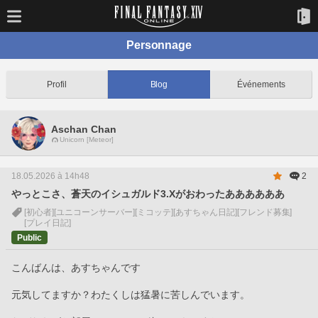
Personnage
Profil
Blog
Événements
Aschan Chan
Unicorn [Meteor]
18.05.2026 à 14h48
2
やっとこさ、蒼天のイシュガルド3.Xがおわったああああああ
[初心者]
[ユニコーンサーバー]
[ミコッテ]
[あすちゃん日記]
[フレンド募集]
[プレイ日記]
Public
こんばんは、あすちゃんです
元気してますか？わたくしは猛暑に苦しんでいます。