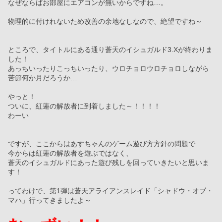
なぜならばお部屋にエアコンが無いからですね…。
物理的に付けれないため改善の余地なしなので、絶望ですね～
ところで、タイトルにある通り蒼天のイシュガルド3.Xが終わりま
した！
あっちいったりこっちいったり、ウロチョロウロチョロしながら
苦節何か月だろうか…
やっと！
ついに、紅蓮の解放者に到着しました～！！！！
わーい
ですが、ここからはあすちゃんのゲーム遊び方方針の問題で
今からは紅蓮の解放者を遊ぶではなく、
蒼天のイシュガルドにあった遊び残しを回っていきたいと思いま
す！
ってわけで、第1弾は蒼天アライアンスレイド「シャドウ・オブ・
マハ」行ってきましたよ～