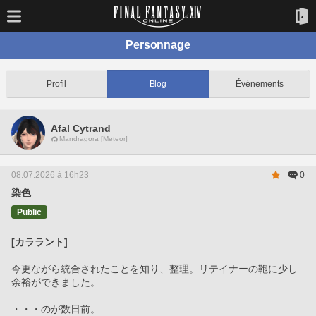
Personnage
Profil
Blog
Événements
Afal Cytrand
Mandragora [Meteor]
08.07.2026 à 16h23
0
染色
Public
[カララント]
今更ながら統合されたことを知り、整理。リテイナーの鞄に少し
余裕ができました。
・・・のが数日前。