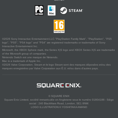
©2026 Sony Interactive Entertainment LLC."PlayStation Family Mark", "PlayStation", "PS5
logo", "PS5", "PS4 logo" and "PS4" are registered trademarks or trademarks of Sony
Interactive Entertainment Inc.
Microsoft, the XBOX Sphere mark, the Series X|S logo and XBOX Series X|S are trademarks
of the Microsoft group of companies.
Nintendo Switch est une marque de Nintendo.
Mac is a trademark of Apple Inc.
©2026 Valve Corporation. Steam et le logo Steam sont des marques déposées et/ou des
marques enregistrées par Valve Corporation aux É.U. et/ou dans d'autres pays.
© SQUARE ENIX
Square Enix Limited, société immatriculée en Angleterre sous le numéro 01804186 - Siège
social : 240 Blackfriars Road, London, SE1 8NW.
LOGO ILLUSTRATION:© YOSHITAKA AMANO