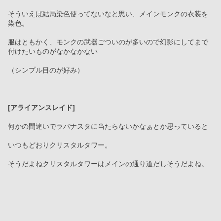
そういえば結局染色使ってないなと思い、メインモンクの衣装を
染色。
服はともかく、モンクの武器ごついのが多いので幻影にしてまで
付けたいものがなかなかない
（シンプル目のが好み）
[アライアンスレイド]
何かの間違いでラバナスタに当たらないかなぁとか思っていると
いつもどおりクリスタルタワー。
そうだよねクリスタルタワーはメインの通り道だしそうだよね。