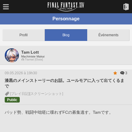
Personnage
Profil
Blog
Événements
Tam Lott
Machiniste Makai
Tiamat [Gaia]
09.05.2026 à 19h30
3
漆黒のメインストーリーのお話。ユールモアに入って出てくるま
で
[プレイ日記]
[スクリーンショット]
Public
パッド勢、戦闘中咄嗟に喋れずFCの募集逃す。Tamです。