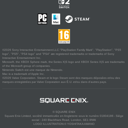
©2026 Sony Interactive Entertainment LLC."PlayStation Family Mark", "PlayStation", "PS5
logo", "PS5", "PS4 logo" and "PS4" are registered trademarks or trademarks of Sony
Interactive Entertainment Inc.
Microsoft, the XBOX Sphere mark, the Series X|S logo and XBOX Series X|S are trademarks
of the Microsoft group of companies.
Nintendo Switch est une marque de Nintendo.
Mac is a trademark of Apple Inc.
©2026 Valve Corporation. Steam et le logo Steam sont des marques déposées et/ou des
marques enregistrées par Valve Corporation aux É.U. et/ou dans d'autres pays.
© SQUARE ENIX
Square Enix Limited, société immatriculée en Angleterre sous le numéro 01804186 - Siège
social : 240 Blackfriars Road, London, SE1 8NW.
LOGO ILLUSTRATION:© YOSHITAKA AMANO