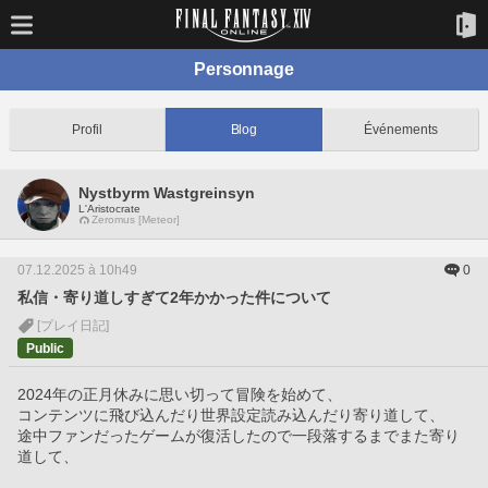
Personnage
Profil
Blog
Événements
Nystbyrm Wastgreinsyn
L'Aristocrate
Zeromus [Meteor]
07.12.2025 à 10h49
0
私信・寄り道しすぎて2年かかった件について
[プレイ日記]
Public
2024年の正月休みに思い切って冒険を始めて、　
コンテンツに飛び込んだり世界設定読み込んだり寄り道して、
途中ファンだったゲームが復活したので一段落するまでまた寄り
道して、