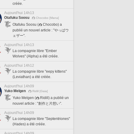
créée.
Aujourd'hui 14h13
Otafuku Soosu
Chocobo [Mana]
Otafuku Soosu (
Chocobo) a
publié un nouvel article : "やっぱウ
ェザー".
Aujourd'hui 14h13
La compagnie libre "Ember
Wolves" (Alpha) a été créée.
Aujourd'hui 14h12
La compagnie libre "eepy kittens"
(Leviathan) a été créée.
Aujourd'hui 14h09
Yuko Melgen
Ridill [Gaia]
Yuko Melgen (
Ridill) a publié un
nouvel article : "創作と片想い".
Aujourd'hui 14h09
La compagnie libre "Septentriones"
(Hades) a été créée.
Aujourd'hui 14h09