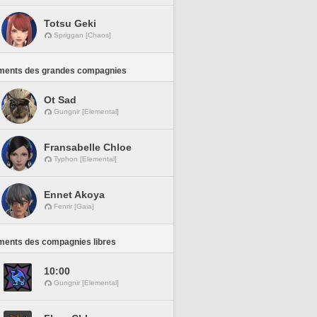
Totsu Geki
Spriggan [Chaos]
ments des grandes compagnies
Ot Sad
Gungnir [Elemental]
Fransabelle Chloe
Typhon [Elemental]
Ennet Akoya
Fenrir [Gaia]
ments des compagnies libres
10:00
Gungnir [Elemental]