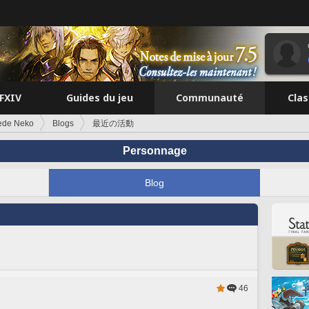
FFXIV
Guides du jeu
Communauté
Cla
ede Neko
Blogs
最近の活動
Personnage
Blog
46