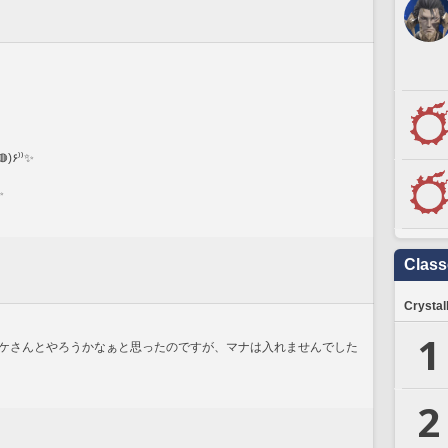
⁽⁽٩(◍˃ᗜ˂◍)۶⁾⁾✨️
️
Clas
Crystal
1
ケさんとやろうかなぁと思ったのですが、マナは入れませんでした
2