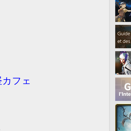
昼カフェ
る