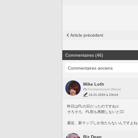
Article précédent
Commentaires (46)
Mike Loth
Pandaemonium [Mana]
24.01.2026 à 23h24
昨日はFLの日だったのですね⚔️
そろそろ、FL部も再開しないと🙂‍↕️
最近、新マップしか当たらないんですよね
Riz Dean