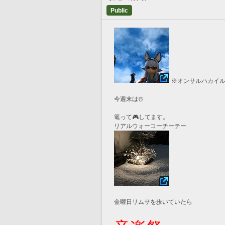
Public
※オンサルハカイ
今週末は☃️
篭って🎮してます。
リアルウォーコーチーテー
金曜日リムサを歩いていたら