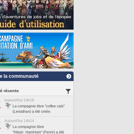
e la communauté
té récente
Aujourd'hui 14h18
La compagnie libre "coffee cats"
(Leviathan) a été créée.
Aujourd'hui 14h14
La compagnie libre
"Hikari_HamHam" (Fenrir) a été