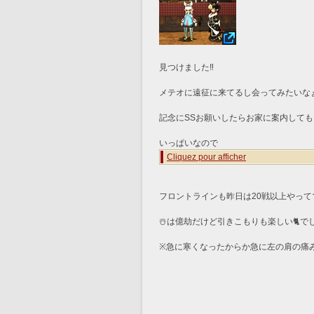
見つけました‼️
メテオに遠征に来てるし会ってみたいな
記念にSSお願いしたらお家に案内しても
いっぱいなので
Cliquez pour afficher
フロントラインも昨日は20戦以上やって
☃️は億劫だけど引きこもりも楽しい🐈で
※急に寒くなったからか急に左の肩の痛み