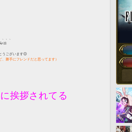
、、、、
💩
うございます😊
ど、勝手にフレンドだと思ってます）
さんに挨拶されてる