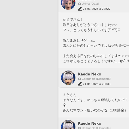
Ultima [Gaia]
24.01.2026 à 23h27
かえでさん！
昨日はありがとうございました✨️✨️
フレ、とってもうれしいです(*´꒳`*)♡
あたまおしりゲーム、
ほんとにたのしかったですよね✨️
また会える日をたのしみにしてます〜✨️✨️✨
これからもどうぞよろしくです((*_ _))ﾍﾟｺﾘ
Kaede Neko
Carbuncle [Elemental]
24.01.2026 à 23h30
ミケさん
そうなんです。めっちゃ連戦してたのでミ
😰
みんなマウント狙いなのかな（100勝😱）
Kaede Neko
Carbuncle [Elemental]