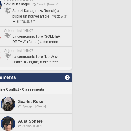
Sakuzi Kanagiri
Ramuh [Meteor]
Sakuzi Kanagiri (
Ramuh) a
publié un nouvel article : "極エヌオ
ー固定募集！".
Aujourd'hui 14h07
La compagnie libre "SOLDIER
DREAM" (Belias) a été créée.
Aujourd'hui 14h07
La compagnie libre "No Way
Home" (Gungnir) a été créée.
sements
line Conflict - Classements
Scarlet Rose
Spriggan [Chaos]
Aura Sphere
Zodiark [Light]