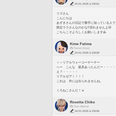
24.01.2026 à 23h31
リズさん
こんにちは
あずきさんの日記で勝手に知っている人でし
限定ララさんなのかな⁉️戻れませんよ🤣
こちらこそよろしくお願いします🙇
Kime Fatima
Tiamat [Gaia]
24.01.2026 à 23h36
＞＞リアルウォーコーチーテー
へー　こんな　庭具あったんだー・・・・
え？・・・・・
リアルゼア！！！！
これは　外には出られませんね。
くろねこさんだ！ｗ
Rosetta Chiko
Titan [Mana]
24.01.2026 à 23h36