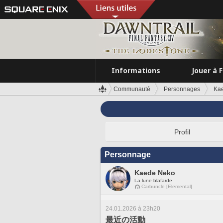
Informations
Jouer à 
Communauté
Personnages
Ka
Profil
Personnage
Kaede Neko
La lune blafarde
Carbuncle [Elemental]
24.01.2026 à 23h20
最近の活動