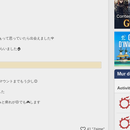
ぁって思っていたら出会えました🌹
らいました🏠
Mur d
マウントまでもう少し😊
Activi
した
と痺れが😣でも🎮します
41
"J'aime"