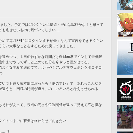
ました。予定では5/20くらいに帰還・登山は5/27かな！と思って
ても逃せないものに気づいてしまい……
めて毎月FF14にログインするぜ😎」なんて宣言をできるくらい
くらい大事なことをするために戻ってきました。
進めつつ、１日のわずかな時間だけGridon君でインして最低限
途中までやってずっと止めてた分を今やっと動かせてる。
のような歩みで進めてて。ようやくアルテマウェポンをボコボコ
た。
ていつも通り暁本部に戻ったら「例のアレ」で、あれっこんなタ
が違うと「回収の時間が違う」の、いろいろと考えさせられる
もそれがあって、視点の高さや位置関係が違って見えて不思議な
タイトルまでに蒼天は終わらせておきたい。
……？