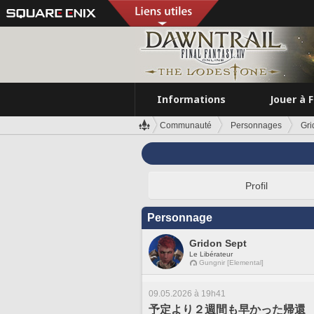
Informations
Jouer à 
Communauté
Personnages
Gri
Profil
Personnage
Gridon Sept
Le Libérateur
Gungnir [Elemental]
09.05.2026 à 19h41
予定より２週間も早かった帰還