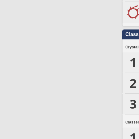
Clas
Crystal
1
2
3
Classe
1