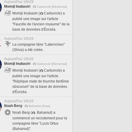
Aujourd'hui 16h28
Momiji Inubasiri
Carbuncle [Elemental]
Momiji Inubasiri (
Carbuncle) a
publié une image sur l'article
"Faucille de l'ancien royaume" de la
base de données d'Éorzéa.
Aujourd'hui 16h26
La compagnie libre "Laternchen"
(Shiva) a été créée.
Aujourd'hui 16h26
Momiji Inubasiri
Carbuncle [Elemental]
Momiji Inubasiri (
Carbuncle) a
publié une image sur l'article
"Réplique mate de fourche fantôme
obscurum" de la base de données
d'Éorzéa.
Aujourd'hui 16h26
Noah Berg
Bahamut [Gaia]
Noah Berg (
Bahamut) a
commencé un recrutement pour la
compagnie libre "Lucis Ortus
(Bahamut)".