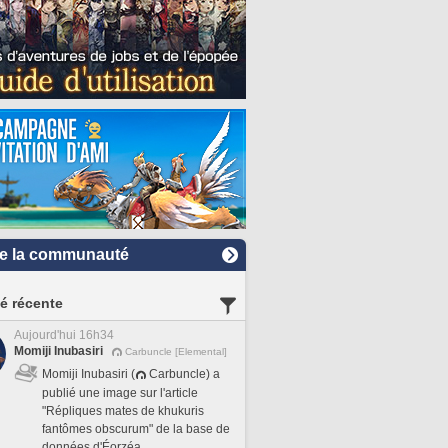
e la communauté
té récente
Aujourd'hui 16h34
Momiji Inubasiri
Carbuncle [Elemental]
Momiji Inubasiri (
Carbuncle) a
publié une image sur l'article
"Répliques mates de khukuris
fantômes obscurum" de la base de
données d'Éorzéa.