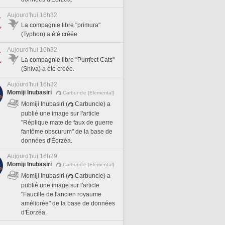
Aujourd'hui 16h32
La compagnie libre "primura"
(Typhon) a été créée.
Aujourd'hui 16h32
La compagnie libre "Purrfect Cats"
(Shiva) a été créée.
Aujourd'hui 16h32
Momiji Inubasiri
Carbuncle [Elemental]
Momiji Inubasiri (
Carbuncle) a
publié une image sur l'article
"Réplique mate de faux de guerre
fantôme obscurum" de la base de
données d'Éorzéa.
Aujourd'hui 16h29
Momiji Inubasiri
Carbuncle [Elemental]
Momiji Inubasiri (
Carbuncle) a
publié une image sur l'article
"Faucille de l'ancien royaume
améliorée" de la base de données
d'Éorzéa.