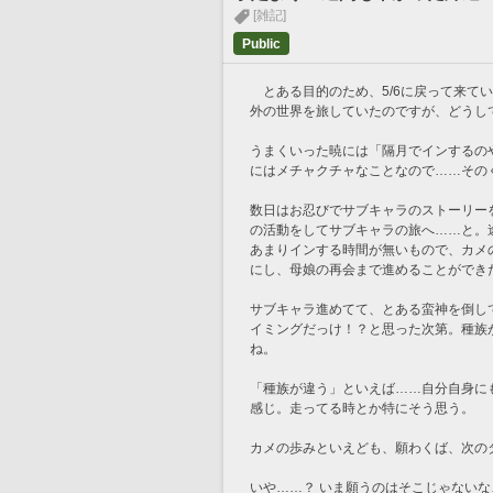
[雑記]
Public
　とある目的のため、5/6に戻って来てい
外の世界を旅していたのですが、どうし
うまくいった暁には「隔月でインするのや
にはメチャクチャなことなので……その
数日はお忍びでサブキャラのストーリーを
の活動をしてサブキャラの旅へ……と。
あまりインする時間が無いもので、カメ
にし、母娘の再会まで進めることができ
サブキャラ進めてて、とある蛮神を倒し
イミングだっけ！？と思った次第。種族
ね。
「種族が違う」といえば……自分自身に
感じ。走ってる時とか特にそう思う。
カメの歩みといえども、願わくば、次の
いや……？ いま願うのはそこじゃないな