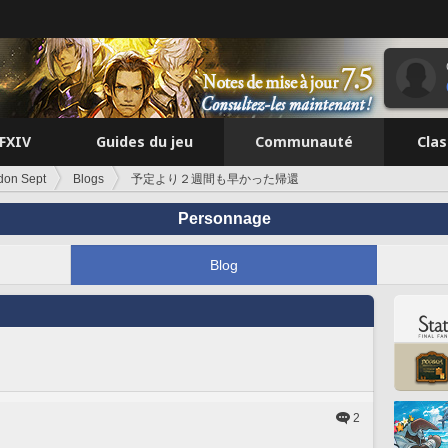
FFXIV
Guides du jeu
Communauté
Cla
don Sept
Blogs
予定より２週間も早かった帰還
Personnage
Blog
2