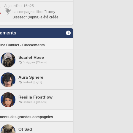
Aujourd'hui 16h25
La compagnie libre "Lucky
Blessed" (Alpha) a été créée.
sements
line Conflict - Classements
Scarlet Rose
Spriggan [Chaos]
Aura Sphere
Zodiark [Light]
Resilla Frostflow
Cerberus [Chaos]
ments des grandes compagnies
Ot Sad