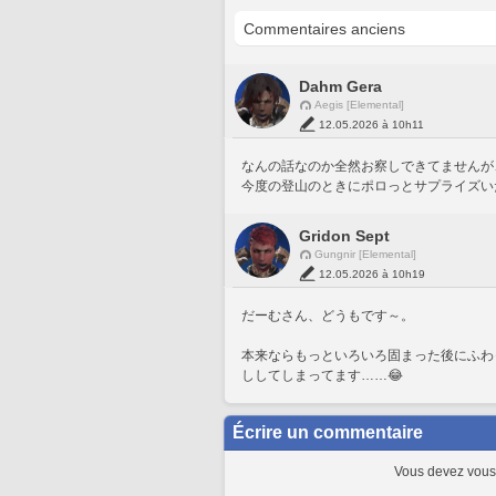
Dahm Gera
Aegis [Elemental]
12.05.2026 à 10h11
なんの話なのか全然お察しできてませんが
今度の登山のときにポロっとサプライズい
Gridon Sept
Gungnir [Elemental]
12.05.2026 à 10h19
だーむさん、どうもです～。
本来ならもっといろいろ固まった後にふわ
ししてしまってます……😂
Écrire un commentaire
Vous devez vous