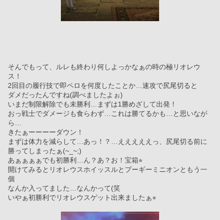
そんでもって、ルレも終わり何しよっかなぁの時の極リオレウ
ス！
2回目の履行技で即ペロを何度したことか…速攻で尻尾切ると
ダメだったんですね(調べましたよぉ)
いまだ制限解除でも未勝利…まずは1勝めざして出発！
おっ戦士でダメージも食らわず…これは勝てるかも…と思いなが
ら…
きたぁーーーーダウン！
まずは体力を減らして…あっ！？…えええええっ、尻尾切る前に
勝ってしまったぁ(~_~;)
あぁぁぁぁでも初勝利…ん？あ？お！宝箱⭐︎
開けてみるとリオレウスホイッスルとプーギーミニオンともう一
個
なんか入ってました…なんかって(笑
いやぁ初勝利でリオレウスゲット出来ましたぁ⭐︎