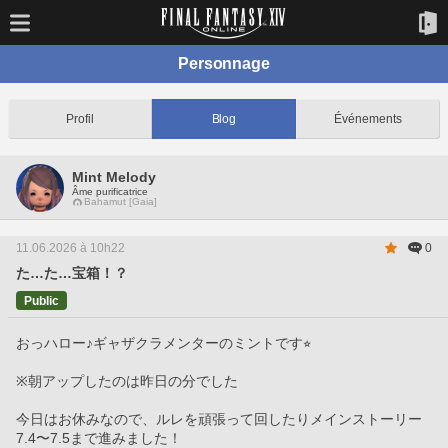
Personnage
Profil
Blog
Événements
Mint Melody
Âme purificatrice
Bahamut [Gaia]
11.06.2026 à 10h22
0
た…た…宝箱！？
Public
おっハロー♪ギャザクラメンターのミントです⭐︎
※朝アップしたのは昨日の分でした
今日はお休みなので、ルレを頑張って回したりメインストーリー
7.4〜7.5まで進みました！