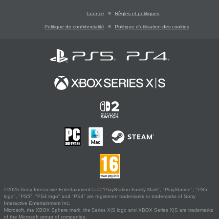
Licence
Règles et politiques
Politique de confidentialité
Politique d'utilisation des cookies
©2026 Sony Interactive Entertainment LLC."PlayStation Family Mark", "PlayStation", "PS5
logo", "PS5", "PS4 logo" and "PS4" are registered trademarks or trademarks of Sony
Interactive Entertainment Inc.
Microsoft, the XBOX Sphere mark, the Series X|S logo and XBOX Series X|S are trademarks
of the Microsoft group of companies.