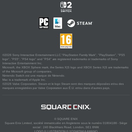
©2026 Sony Interactive Entertainment LLC."PlayStation Family Mark", "PlayStation", "PS5
logo", "PS5", "PS4 logo" and "PS4" are registered trademarks or trademarks of Sony
Interactive Entertainment Inc.
Microsoft, the XBOX Sphere mark, the Series X|S logo and XBOX Series X|S are trademarks
of the Microsoft group of companies.
Nintendo Switch est une marque de Nintendo.
Mac is a trademark of Apple Inc.
©2026 Valve Corporation. Steam et le logo Steam sont des marques déposées et/ou des
marques enregistrées par Valve Corporation aux É.U. et/ou dans d'autres pays.
© SQUARE ENIX
Square Enix Limited, société immatriculée en Angleterre sous le numéro 01804186 - Siège
social : 240 Blackfriars Road, London, SE1 8NW.
LOGO ILLUSTRATION:© YOSHITAKA AMANO