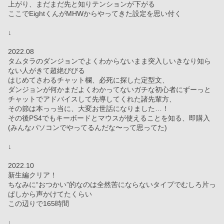
上がり、まだまだ先と知りテンションが下がる
ここでEightくんがMHWからやってきた設定を思い付く
↓
2022.08
タムタラのダンジョンでよくわからないまま突入しいきなり知ら
ない人がきて超絶びびる
はじめてさわるチャット欄、必死に探した定型文、
ダンジョンが何かまだよくわかってないガチな初心者にずーっと
チャットでアドバイスして先導してくれた諸先輩方、
その節は本っっ当に、大変お世話になりました…！
その後PS4でもキーボードとマウスが使えることを知る、即購入
(みんなパソコンでやってるんだな〜って思ってた)
↓
2022.10
新生編クリア！
ちなみに“おつかい”的なのは全然苦にならないタイプでむしろ片っ
ぱしから声かけてたくらい
この辺りで165時間
↓