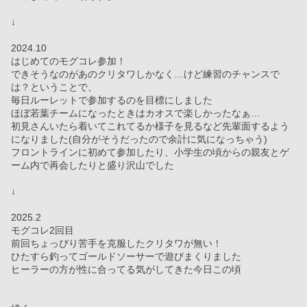
↓
2024.10
はじめてのモグコレ参加！
できそうなのがあのクリタワしかなく…けど練習のチャンスで
は？ということで、
毎日ルーレットで参加するのを目標にしました
ほぼ若葉チームになったときはカオスで楽しかったなぁ…
初見さんいたら着いてこれてるか様子を見るなど先輩面するよう
になりました(自分がそうだったので余計に気になっちゃう)
フロントラインに初めて参加したり、小学生の頃からの親友とゲ
ーム内で再会したりと盛り沢山でした
↓
2025.2
モグコレ2回目
前回ちょっぴり苦手を克服したクリタワが無い！
ひたすら釣ってゴールドソーサーで遊びまくりました
ヒーラーの方が性に合ってる気がしてきた今日この頃