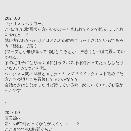
↓
2024.08
『クリスタルタワー』
これだけは動画観た方がいいよーと言われてたので観る……これ
をやれと…？
戦い方はわかったけどほとんどの動画でカットされているであろ
う『移動』で躓く
(ワープとか飛び降りて進むところとか、戸惑うと一瞬で置いてい
かれる)
案の定迷子になり着く頃にはラスボスほぼ終わってたりもしたけ
どなんとか3つとも完走！
シルクス→闇の世界と同じタイミングでメインクエスト進めてた
方たち今頃どこを冒険してるのかな？？
会話とかはしなかったけど待っている間一緒にいてくれて心強か
ったです
↓
2024.09
蒼天編へ！
新生のED終わってからが長くない……？
ここまでで400時間ぐらい