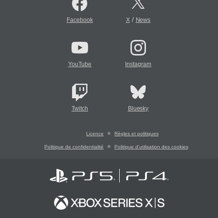
/
Facebook
X
News
YouTube
Instagram
Twitch
Bluesky
Licence
Règles et politiques
Politique de confidentialité
Politique d'utilisation des cookies