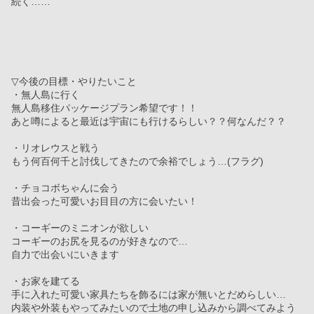
続く……
▽今後の目標・やりたいこと
・無人島に行く
無人島移住パッケージプラン希望です！！
あと噂によると最近は宇宙にも行けるらしい？？何なんだ？？
・リオレウスと戦う
もう何百何千と討伐してきたので余裕でしょう…(フラグ)
・チョコボちゃんに会う
昔出会った可愛いお目目の方に会いたい！
・コーギーのミニオンが欲しい
コーギーのお尻を見るのが好きなので…
自力で出会いにいきます
・お家を建てる
手に入れた可愛い家具たちを飾るには家が無いとだめらしい…
内装や外装もやってみたいので土地の申し込みから調べてみよう