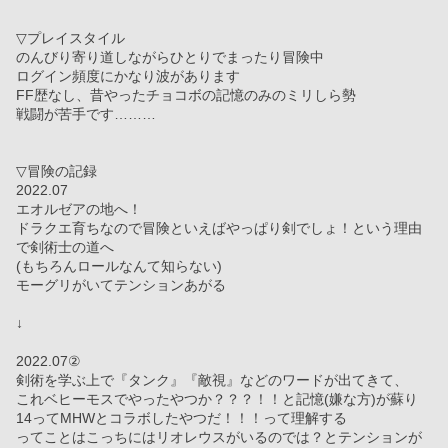
▽プレイスタイル
のんびり寄り道しながらひとりでまったり冒険中
ログイン頻度にかなり波があります
FF歴なし、昔やったチョコボの記憶のみのミリしら勢
戦闘が苦手です………
▽冒険の記録
2022.07
エオルゼアの地へ！
ドラクエ育ちなので冒険といえばやっぱり剣でしょ！という理由
で剣術士の道へ
(もちろんロールなんて知らない)
モーグリがいてテンションあがる
↓
2022.07②
剣術を学ぶ上で『タンク』『敵視』などのワードが出てきて、
これベヒーモスでやったやつか？？？！！と記憶(嫌な方)が蘇り
14ってMHWとコラボしたやつだ！！！って理解する
ってことはこっちにはリオレウスがいるのでは？とテンションが