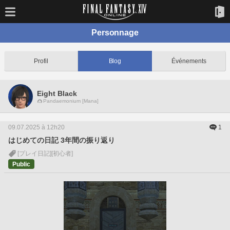
Personnage
Profil
Blog
Événements
Eight Black
Pandaemonium [Mana]
09.07.2025 à 12h20
1
はじめての日記 3年間の振り返り
[プレイ日記]
[初心者]
Public