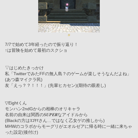
7/7で始めて3年経ったので振り返り！
↑は冒険を始めて最初のスクショ
▽はじめたきっかけ
私「TwitterでみたFFの無人島？のゲームが楽しそうなんだよね」
(あつ森マイクラ民)
友「えっ？？！！！」(先輩ヒカセン)(期待の眼差し)
▽Eightくん
モンハン2ndGからの相棒のオリキャラ
名前の由来は関西の𝑺𝑼𝑷𝑬𝑹なアイドルから
(Blackの方はﾖｺﾔﾏさん…ではなく乙女ゲの推しから)
MHWのコラボからモーグリがエオルゼアに帰る時に一緒に来ちゃ
った設定(後付け)