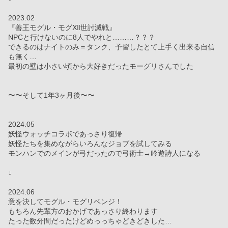
2023.02
『善王モグル・モグⅫ世討滅戦』
NPCと行けないのに8人でやれと………？？？
できるのはナイトのみ＝タンク、予習したとて上手く出来る自信
も無く…
最初の壁は小さい頃から大好きだったモーグリさんでした
〜〜そして1年3ヶ月後〜〜
2024.05
妖怪ウォッチコラボであっさり復帰
妖怪たちを集めながらいろんなジョブを試してみる
モンハンでのメインが弓だったので弓術士→吟遊詩人になる
↓
2024.06
意を決してモグル・モグリベンジ！
もちろん先輩方のおかげであっさり終わります
たった数分間だったけどめっっちゃどきどきした…