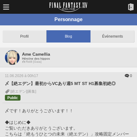
Personnage
Profil
Blog
Événements
Ame Camellia
Héroïne des hippos
Ridill [Gaia]
11.06.2026 à 00h17
0
〆【絶エデン】最初からVCあり週5 MT ST H1募集初絶◎
[絶エデン]
[募集]
Public
〆です！ありがとうございます！！
◆はじめに◆
ご覧いただきありがとうございます。
こちらは「絶もうひとつの未来（絶エデン）」攻略固定メンバー