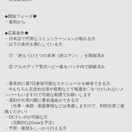
◆開始フェーズ◆
・最初から
◆応募条件◆
・日本語で円滑なコミュニケーションが取れる方
・以下の条件を満たしている方
　① 「絶もうひとつの未来（絶エデン）」を開放済み
　② アルカディア零式ヘビー級をパッチ内で踏破済み
・基本的に週7日参加可能なスケジュールを確保できる方
　※もちろん主含め出張や夜勤などで毎週全〇をつけられないメ
ンバーもいますので可能な範囲でお願いします
・遅刻や欠席の際に事前連絡ができる方
　（仕事・体調・家庭事情などは考慮しますので、判明次第ご連
絡ください）
・DCテレポが可能な方
　（活動DCはGaiaを予定）
・予習・復習をしっかり行える方