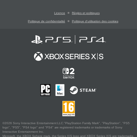
Licence
Règles et politiques
Politique de confidentialité
Politique d'utilisation des cookies
©2026 Sony Interactive Entertainment LLC."PlayStation Family Mark", "PlayStation", "PS5
logo", "PS5", "PS4 logo" and "PS4" are registered trademarks or trademarks of Sony
Interactive Entertainment Inc.
Microsoft, the XBOX Sphere mark, the Series X|S logo and XBOX Series X|S are trademarks