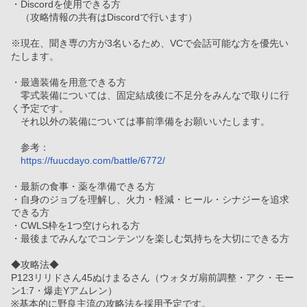
・Discordを使用できる方
　（攻略情報の共有はDiscordで行います）
※現在、聞き専の方が3名いるため、VCで会話可能な方を優先い
たします。
・最適装備を用意できる方
　零式装備については、固定結成後に不足分をみんなで取りに行
く予定です。
　それ以外の装備については事前準備をお願いいたします。
　参考：
https://fuucdayo.com/battle/6772/
・最新の食事・薬を準備できる方
・自身のジョブを理解し、火力・軽減・ヒール・シナジーを追求
できる方
・CWLS枠を1つ空けられる方
・最後までみんなでコンテンツを楽しむ気持ちを大切にできる方
◆攻略法◆
P123リリドさん45ぬけまるさん（ウォタガ扇前調整・アク・モー
ン1:7・爆走Yアムレン）
※基本的に野良主流の攻略法を採用予定です。