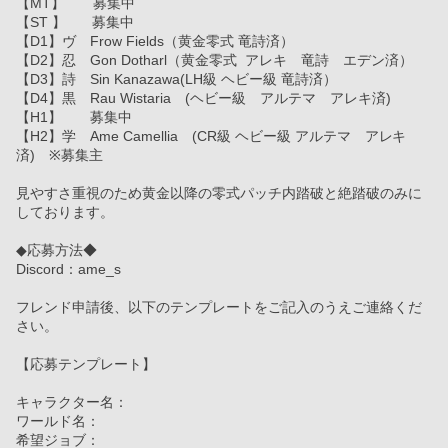
【MT】       募集中
【ST 】　   募集中
【D1】ヴ　Frow Fields（黄金零式 竜詩済）
【D2】忍　Gon Dotharl（黄金零式  アレキ　竜詩　エデン済）
【D3】詩　Sin Kanazawa(LH級 ヘビー級 竜詩済）
【D4】黒　Rau Wistaria　(ヘビー級　アルテマ　アレキ済)
【H1】　　募集中
【H2】学　Ame Camellia　(CR級 ヘビー級 アルテマ　アレキ
済)　※募集主
見やすさ重視のため黄金以降の零式パッチ内踏破と絶踏破のみに
しております。
◆応募方法◆
Discord：ame_s
フレンド申請後、以下のテンプレートをご記入のうえご連絡くだ
さい。
【応募テンプレート】
キャラクター名：
ワールド名：
希望ジョブ：