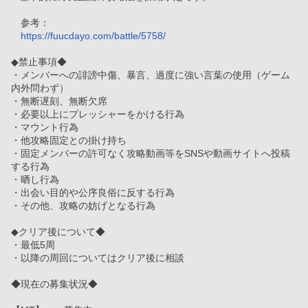
　参考：　
https://fuucdayo.com/battle/5758/
◆禁止事項◆
・メンバーへの誹謗中傷、暴言、過度に強い言葉の使用（ゲーム
内外問わず）
・無断遅刻、無断欠席
・必要以上にプレッシャーをかける行為
・マウント行為
・他攻略固定との掛け持ち
・固定メンバーの許可なく攻略動画等をSNSや動画サイトへ投稿
する行為
・晒し行為
・出会い目的や公序良俗に反する行為
・その他、攻略の妨げとなる行為
◆クリア後について◆
・最低5周
・以降の周回についてはクリア後に相談
◆現在の募集状況◆