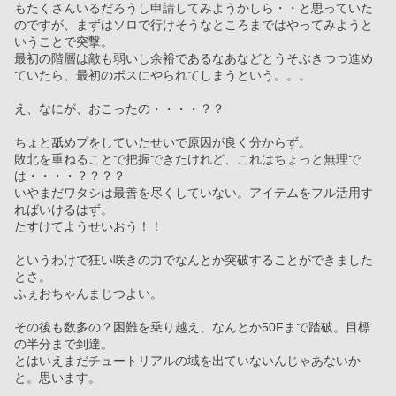
もたくさんいるだろうし申請してみようかしら・・と思っていた
のですが、まずはソロで行けそうなところまではやってみようと
いうことで突撃。
最初の階層は敵も弱いし余裕であるなあなどとうそぶきつつ進め
ていたら、最初のボスにやられてしまうという。。。
え、なにが、おこったの・・・・？？
ちょと舐めプをしていたせいで原因が良く分からず。
敗北を重ねることで把握できたけれど、これはちょっと無理で
は・・・・？？？？
いやまだワタシは最善を尽くしていない。アイテムをフル活用す
ればいけるはず。
たすけてようせいおう！！
というわけで狂い咲きの力でなんとか突破することができました
とさ。
ふぇおちゃんまじつよい。
その後も数多の？困難を乗り越え、なんとか50Fまで踏破。目標
の半分まで到達。
とはいえまだチュートリアルの域を出ていないんじゃあないか
と。思います。