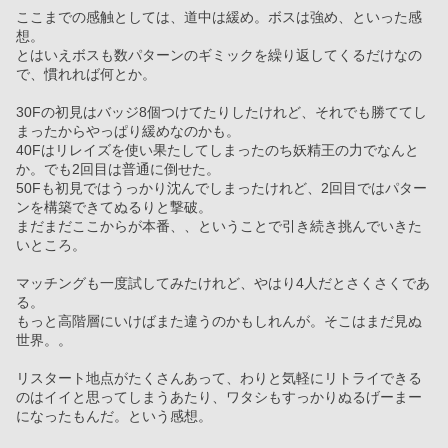
ここまでの感触としては、道中は緩め。ボスは強め、といった感
想。
とはいえボスも数パターンのギミックを繰り返してくるだけなの
で、慣れれば何とか。
30Fの初見はバッジ8個つけてたりしたけれど、それでも勝ててし
まったからやっぱり緩めなのかも。
40Fはリレイズを使い果たしてしまったのち妖精王の力でなんと
か。でも2回目は普通に倒せた。
50Fも初見ではうっかり沈んでしまったけれど、2回目ではパター
ンを構築できてぬるりと撃破。
まだまだここからが本番、、ということで引き続き挑んでいきた
いところ。
マッチングも一度試してみたけれど、やはり4人だとさくさくであ
る。
もっと高階層にいけばまた違うのかもしれんが。そこはまだ見ぬ
世界。。
リスタート地点がたくさんあって、わりと気軽にリトライできる
のはイイと思ってしまうあたり、ワタシもすっかりぬるげーまー
になったもんだ。という感想。