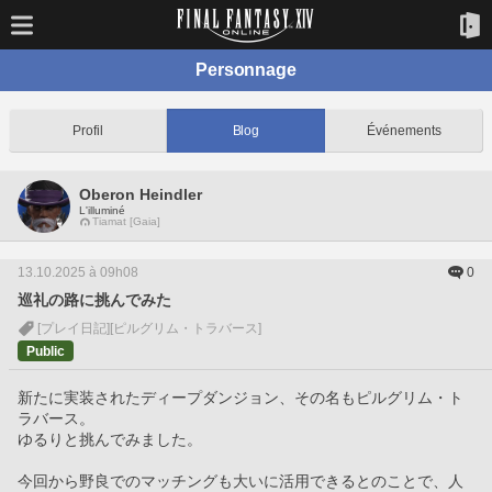
Personnage
Profil
Blog
Événements
Oberon Heindler
L'illuminé
Tiamat [Gaia]
13.10.2025 à 09h08
0
巡礼の路に挑んでみた
[プレイ日記]
[ピルグリム・トラバース]
Public
新たに実装されたディープダンジョン、その名もピルグリム・ト
ラバース。
ゆるりと挑んでみました。
今回から野良でのマッチングも大いに活用できるとのことで、人