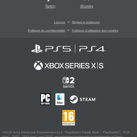
Twitch
Bluesky
Licence
Règles et politiques
Politique de confidentialité
Politique d'utilisation des cookies
©2026 Sony Interactive Entertainment LLC."PlayStation Family Mark", "PlayStation", "PS5
logo", "PS5", "PS4 logo" and "PS4" are registered trademarks or trademarks of Sony