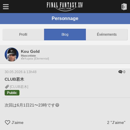
Personnage
Profil
Blog
Événements
Kou Gold
Mascottiste
Kujata [Elemental]
30.05.2026 à 13h48
0
CLUB若木
[CLUB若木]
Public
次回は6月1日21〜23時です😄
J'aime
2
"J'aime"