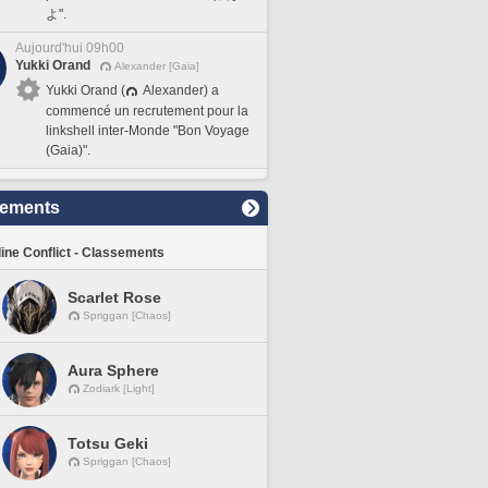
よ".
Aujourd'hui 09h00
Yukki Orand
Alexander [Gaia]
Yukki Orand (
Alexander) a
commencé un recrutement pour la
linkshell inter-Monde "Bon Voyage
(Gaia)".
sements
line Conflict - Classements
Scarlet Rose
Spriggan [Chaos]
Aura Sphere
Zodiark [Light]
Totsu Geki
Spriggan [Chaos]