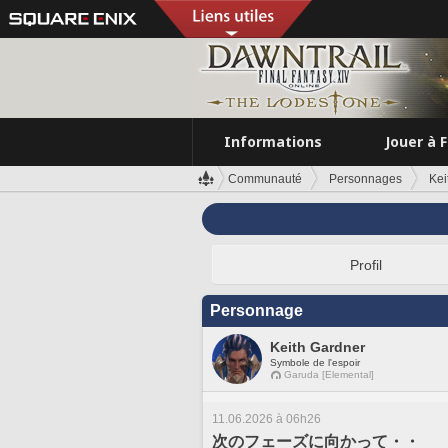
Informations
Jouer à 
Communauté
Personnages
Kei
Profil
Personnage
Keith Gardner
Symbole de l'espoir
Garuda [Elemental]
11.06.2026 à 06h26
次のフェーズに向かって・・