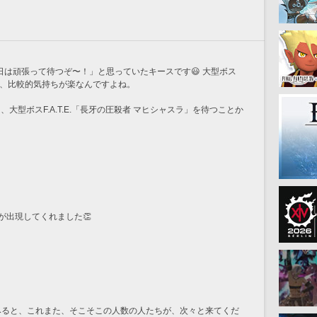
「今日は頑張って待つぞ〜！」と思っていたキースです😃 大型ボス
るので、比較的気持ちが楽なんですよね。
.E.活動は、大型ボスF.A.T.E.「長牙の圧殺者 マヒシャスラ」を待つことか
が出現してくれました👏
始してみると、これまた、そこそこの人数の人たちが、次々と来てくだ