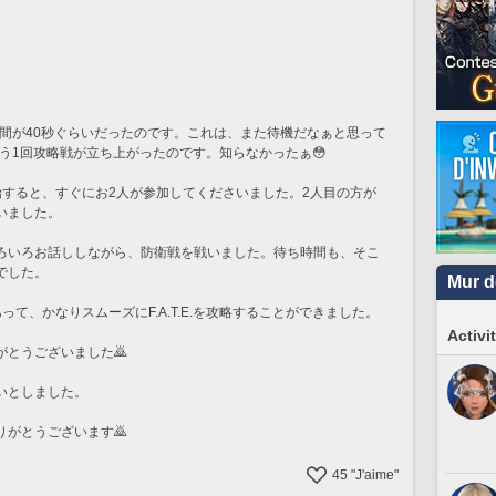
残り時間が40秒ぐらいだったのです。これは、また待機だなぁと思って
に、もう1回攻略戦が立ち上がったのです。知らなかったぁ😳
.を開始すると、すぐにお2人が参加してくださいました。2人目の方が
いました。
ろいろお話ししながら、防衛戦を戦いました。待ち時間も、そこ
でした。
Mur d
て、かなりスムーズにF.A.T.E.を攻略することができました。
Activi
とうございました🙇
いとしました。
がとうございます🙇
45
"J'aime"