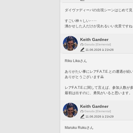
ダイヴァディーパの出現シーンはじめて見
すごい神々しい‥‥
沸かせした人だけが見れるいい光景ですね
Keith Gardner
Garuda [Elemental]
11.06.2026 à 21h26
Riku Likaさん
ありがたい事にレアF.A.T.E.との遭遇が続
ありがとうございます🙇
レアF.A.T.E.に関して言えば、参加人
最初は出すのに、勇気がいると思います。
Keith Gardner
Garuda [Elemental]
11.06.2026 à 21h29
Maruku Rukuさん