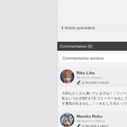
Article précédent
Commentaires (6)
Riku Lika
Unicorn [Meteor]
11.06.2026 à 14h16
今回もたくさん沸いていますね！！フィーバ
私もいつか大型F.A.T.E.でヒーラーを
す勇気が出ません…！！w むしろ当たっ
Maruku Ruku
Masamune [Mana]
11.06.2026 à 16h17