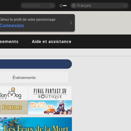
Français
Gérez le profil de votre personnage
Connexion
ssements
Aide et assistance
Événements