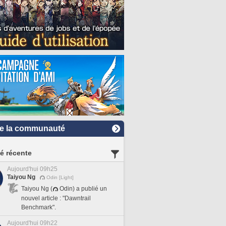
e la communauté
té récente
Aujourd'hui 09h25
Taiyou Ng
Odin [Light]
Taiyou Ng (
Odin) a publié un
nouvel article : "Dawntrail
Benchmark".
Aujourd'hui 09h22