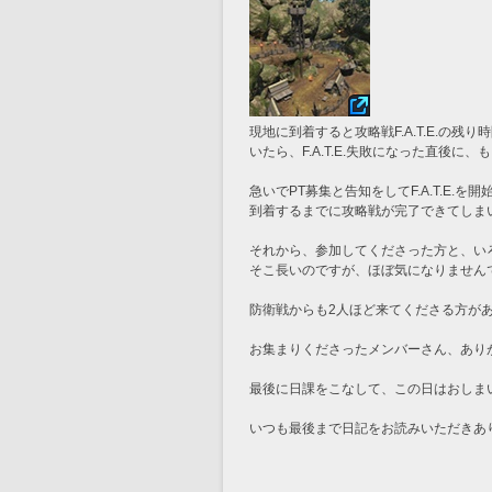
現地に到着すると攻略戦F.A.T.E.の
いたら、F.A.T.E.失敗になった直後
急いでPT募集と告知をしてF.A.T.E
到着するまでに攻略戦が完了できてしま
それから、参加してくださった方と、い
そこ長いのですが、ほぼ気になりません
防衛戦からも2人ほど来てくださる方があっ
お集まりくださったメンバーさん、ありが
最後に日課をこなして、この日はおしま
いつも最後まで日記をお読みいただきあり