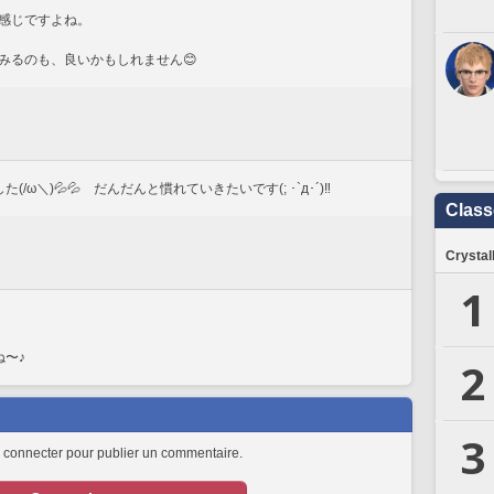
感じですよね。
みるのも、良いかもしれません😊
ω＼)💦💦　だんだんと慣れていきたいです(; ･`д･´)‼
Clas
Crystal
1
ね〜♪
2
3
 connecter pour publier un commentaire.