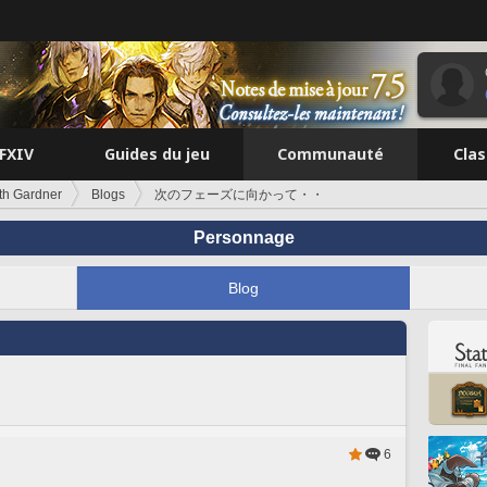
FFXIV
Guides du jeu
Communauté
Cla
th Gardner
Blogs
次のフェーズに向かって・・
Personnage
Blog
6