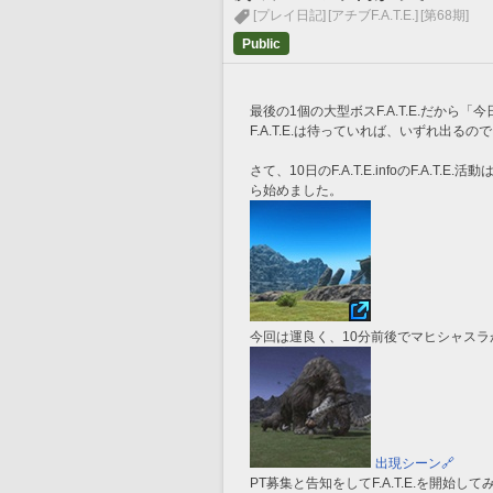
[プレイ日記]
[アチブF.A.T.E.]
[第68期]
Public
最後の1個の大型ボスF.A.T.E.だから
F.A.T.E.は待っていれば、いずれ出
さて、10日のF.A.T.E.infoのF.A.T
ら始めました。
今回は運良く、10分前後でマヒシャスラ
出現シーン🔗
PT募集と告知をしてF.A.T.E.を開