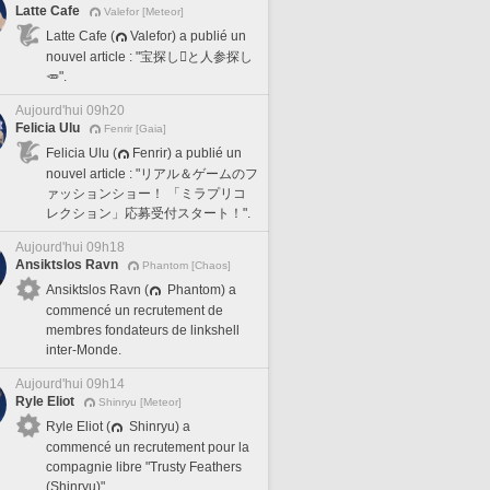
Latte Cafe
Valefor [Meteor]
Latte Cafe (
Valefor) a publié un
nouvel article : "宝探し🪎と人参探し
🥕".
Aujourd'hui 09h20
Felicia Ulu
Fenrir [Gaia]
Felicia Ulu (
Fenrir) a publié un
nouvel article : "リアル＆ゲームのフ
ァッションショー！ 「ミラプリコ
レクション」応募受付スタート！".
Aujourd'hui 09h18
Ansiktslos Ravn
Phantom [Chaos]
Ansiktslos Ravn (
Phantom) a
commencé un recrutement de
membres fondateurs de linkshell
inter-Monde.
Aujourd'hui 09h14
Ryle Eliot
Shinryu [Meteor]
Ryle Eliot (
Shinryu) a
commencé un recrutement pour la
compagnie libre "Trusty Feathers
(Shinryu)".