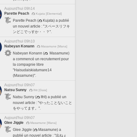
Aujourd'hui 09h14
Parette Peach
Kujata [Elemental]
Parette Peach (
Kujata) a publié
un nouvel article : "スペースリフキ
ンどこでっすか・・？".
Aujourd'hui 09h10
Nabeyan Konann
Masamune [Mana]
Nabeyan Konann (
Masamune)
a commencé un recrutement pour
la compagnie libre
"Haisudaiskiatumare14
(Masamune)".
Aujourd'hui 09h07
Natsu Sunny
Ifrit [Gaia]
Natsu Sunny (
Ifrit) a publié un
nouvel article : "やったことないこと
をやってます。".
Aujourd'hui 09h07
Glee Jiggle
Masamune [Mana]
Glee Jiggle (
Masamune) a
publié un nouvel article : "出ねぇ