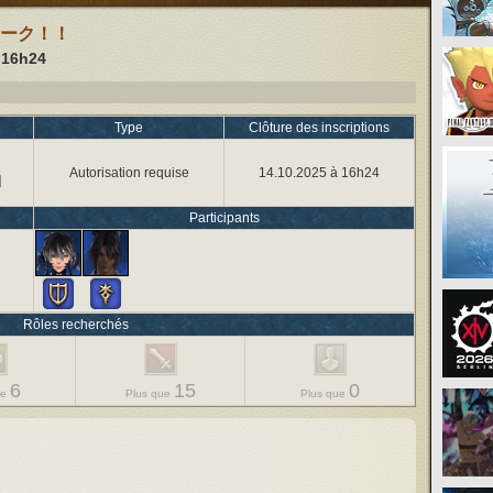
ーク！！
u
16h24
Type
Clôture des inscriptions
Autorisation requise
14.10.2025 à 16h24
]
Participants
Rôles recherchés
6
15
0
ue
Plus que
Plus que