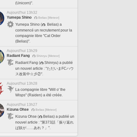
(Unicorn)".
Aujourd'hui 13h32
Yumepa Shino
Belias [Meteor]
Yumepa Shino (
Belias) a
commencé un recrutement pour la
compagnie libre "Cat Order
(Belias)".
Aujourd'hui 13h29
Radiant Fang
Shinryu [Meteor]
Radiant Fang (
Shinryu) a publié
un nouvel article : "ただいまFCハウ
ス改装中☆彡②".
Aujourd'hui 13h28
La compagnie libre "Will o' the
Wisps" (Raiden) a été créée.
Aujourd'hui 13h27
Kizuna Ohse
Belias [Meteor]
Kizuna Ohse (
Belias) a publié un
nouvel article : "第373話「振り返れ
ば奴が……あれ？」".