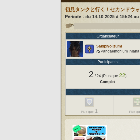
初見タンクと行く！セカンドウォ
Période : du
14.10.2025 à 15h24
a
Organisateur
Sakipiyo Izumi
Pandaemonium [Mana
Participants
2
22
/
24
(Plus que
)
Complet
1
Plus que
Plus q