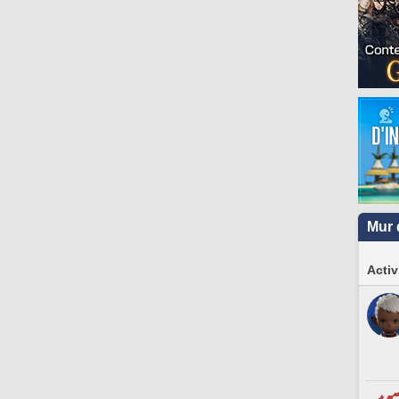
Mur 
Activ