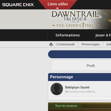
Informations
Jouer à 
Communauté
Personnages
Sak
Profil
Personnage
Sakipiyo Izumi
Pandaemonium [Mana]
Tous les joueurs