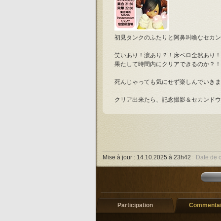
初見タンクのふたりと阿鼻叫喚なセカン
笑いあり！涙あり？！床ペロ全然あり！
果たして時間内にクリアできるのか？！
死んじゃっても気にせず楽しんでいきま
クリア出来たら、記念撮影＆セカンドウ
Mise à jour :
14.10.2025 à 23h42
Date de c
Participation
Commentair