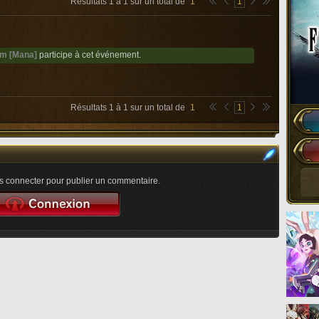
Résultats
1
à
1
sur un total de
1
1
m [Mana]
participe à cet événement.
Résultats
1
à
1
sur un total de
1
1
 connecter pour publier un commentaire.