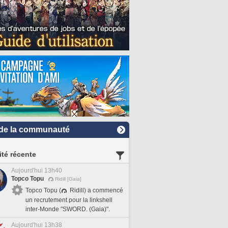
de la communauté
ité récente
Aujourd'hui 13h40
Topco Topu
Ridill [Gaia]
Topco Topu (
Ridill) a commencé
un recrutement pour la linkshell
inter-Monde "SWORD. (Gaia)".
Aujourd'hui 13h38