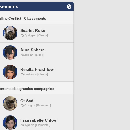
sements
lline Conflict - Classements
Scarlet Rose
Spriggan [Chaos]
Aura Sphere
Zodiark [Light]
Resilla Frostflow
Cerberus [Chaos]
ements des grandes compagnies
Ot Sad
Gungnir [Elemental]
Fransabelle Chloe
Typhon [Elemental]