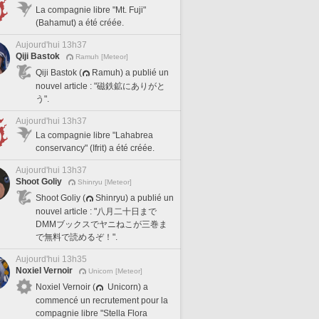
La compagnie libre "Mt. Fuji"
(Bahamut) a été créée.
Aujourd'hui 13h37
Qiji Bastok
Ramuh [Meteor]
Qiji Bastok (
Ramuh) a publié un
nouvel article : "磁鉄鉱にありがと
う".
Aujourd'hui 13h37
La compagnie libre "Lahabrea
conservancy" (Ifrit) a été créée.
Aujourd'hui 13h37
Shoot Goliy
Shinryu [Meteor]
Shoot Goliy (
Shinryu) a publié un
nouvel article : "八月二十日まで
DMMブックスでヤニねこが三巻ま
で無料で読めるぞ！".
Aujourd'hui 13h35
Noxiel Vernoir
Unicorn [Meteor]
Noxiel Vernoir (
Unicorn) a
commencé un recrutement pour la
compagnie libre "Stella Flora