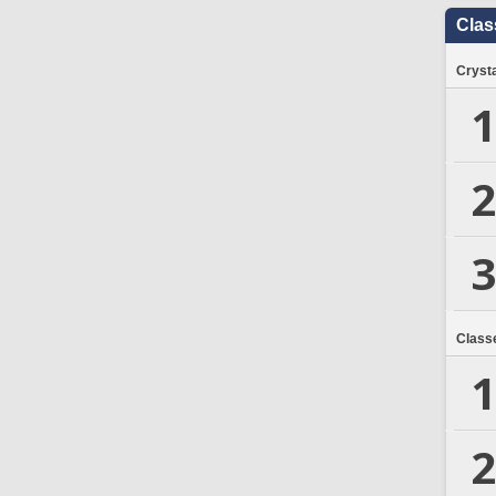
Clas
Crysta
1
2
3
Class
1
2