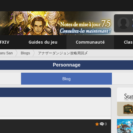
FFXIV
Guides du jeu
Communauté
Cla
aru San
Blogs
アナザーダンジョン攻略周回〆
Personnage
Blog
0