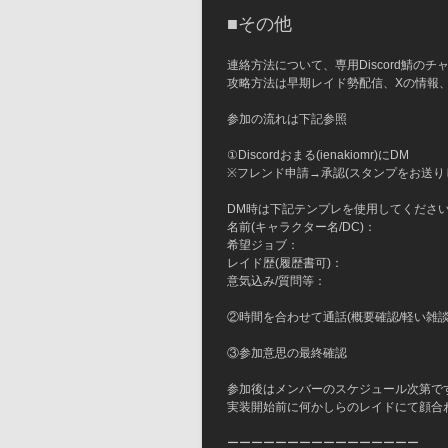
■その他
連絡方法について、専用Discord鯖の
攻略方法は早期レイド勢配信、Xの情報、攻
参加の流れは下記参照
①Discordおまる(ienakiomr)にDM
※フレンド申請→承認(スタンプをお送り
DM時は下記テンプレを使用してくださ
名前(キャラクター名/DC)：
希望ジョブ：
レイド歴(履歴書可)：
意気込み/質問等：
②時間を合わせて通話(概要確認/軽い雑談
③参加意思の最終確認
参加後はメンバーのスケジュール次第で
実装開始前に何かしらのレイドにて顔合
ーーーーーーーーーーーーーーーー