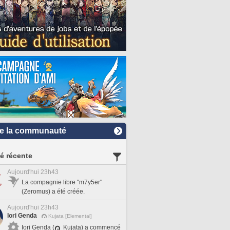
e la communauté
té récente
Aujourd'hui 23h43
La compagnie libre "m7y5er"
(Zeromus) a été créée.
Aujourd'hui 23h43
Iori Genda
Kujata [Elemental]
Iori Genda (
Kujata) a commencé