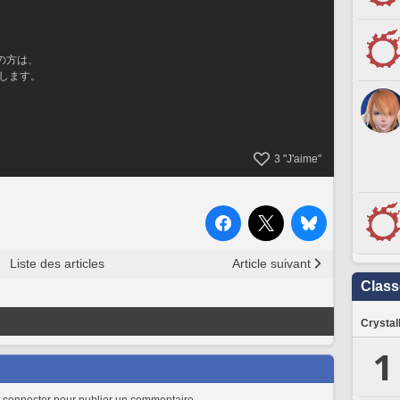
の方は、
願いします。
3
"J'aime"
Liste des articles
Article suivant
Clas
Crystal
1