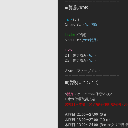
ーーーーーーーーーーーーーーーー
■募集JOB
Tank
 (ナ)
Omaru San (
Ach
/
補足
)
Healer
 (学/賢)
Mochi- Ice (
Ach
/
補足
)
DPS
D1：確定済み (
Ach
)
D2：確定済み (
Ach
)
※Ach…アチーブメント
ーーーーーーーーーーーーーーーー
■活動について
<
暫定
スケジュール(休憩込み)>
※水木休暇取得想定　
火曜日～木曜日の攻略時間(開始時間・終
火曜日  21:00〜27:00  (6h)
水曜日  13:00〜27:00  (10h↑)
木曜日  13:00〜24:00  (8h↑)★クリア目