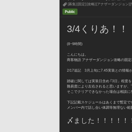
[募集]
[固定]
[攻略]
[アナザーダンジョン]
[
Public
3/4くりあ！
(8~9時間)
こんにちは。
商客物語 アナザーダンジョン攻略の固定
2/17追記　3月上旬に7.45実装との情
踏破に関しては実装日含め ｢3日」程度
難易度により左右されると思いますが、
そこでクリアできなかった場合は相談に
下記記載スケジュールはあくまで暫定で
メンバー内で話し合い体調等無理ない範
〆ました！！！！！