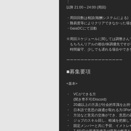
︙
以降 21:00～24:00 (周回)
・周回回数は相談(報酬システムによる)
・難易度等によりクリアできなかった場
・GaiaDCにて活動
※周回スケジュールに関しては調整さん
　もちろんリアルの都合/体調優先ですが
　時間厳守、少しでも遅れる場合やでき
ーーーーーーーーーーーーーーーー
■募集要項
<基本>
・　VCができる方
　　(聞き専不可/Discord)
・　20歳以上の方及び社会的常識をお持
・　日本語で意思の疎通が取れる方/JPon
・　方法など意見の交換ができ、意思の
・　ジョブのスキル回し、軽減を把握し
・　固定メンバーと共に予習、イメトレ