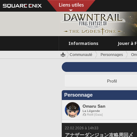
Informations
Jouer à 
Communauté
Personnages
Om
Profil
Personnage
Omaru San
La Légende
Ridill [Gaia]
22.02.2026 à 14h33
アナザーダンジョン攻略周回〆