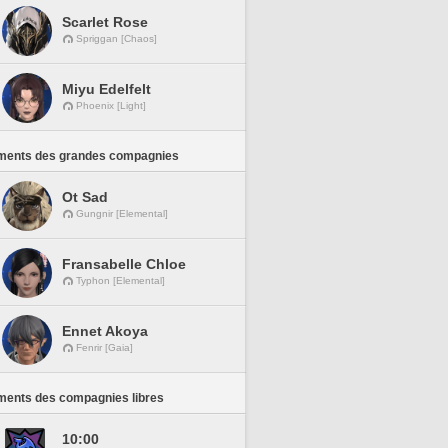
Scarlet Rose
Spriggan [Chaos]
Miyu Edelfelt
Phoenix [Light]
ments des grandes compagnies
Ot Sad
Gungnir [Elemental]
Fransabelle Chloe
Typhon [Elemental]
Ennet Akoya
Fenrir [Gaia]
ments des compagnies libres
10:00