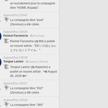
un recrutement pour la compagnie
libre "HOME (Kujata)".
Aujourd'hui 23h42
La compagnie libre "pooi"
(Zeromus) a été créée.
Aujourd'hui 23h39
Reimei Farumeria
Ifrit [Gaia]
Reimei Farumeria (
Ifrit) a publié
un nouvel article : "DDソロ活とルレ
とクレセントアイル。".
Aujourd'hui 23h39
Tongue Lashor
Hyperion [Primal]
Tongue Lashor (
Hyperion) a
publié un nouvel article : "•✿ August
06, 2026 ✿•".
Aujourd'hui 23h37
La compagnie libre "IIJIJ"
(Zeromus) a été créée.
Aujourd'hui 23h34
La compagnie libre "JKK"