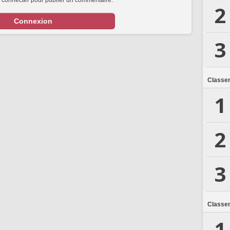
 connecter pour publier un commentaire.
2
Connexion
3
Classe
1
2
3
Classe
1