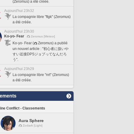
(Zeromus) a été créée.
Aujourd'hui 23h32
La compagnie libre "ftgk" (Zeromus)
a été créée.
Aujourd'hui 23h30
Ko-yo- Fear
Zeromus [Meteor]
Ko-yo- Fear (
Zeromus) a publié
un nouvel article : "初心者に扱いや
すい近接DPSジョブってなんだろ
う".
Aujourd'hui 23h29
La compagnie libre "nrt" (Zeromus)
a été créée.
sements
line Conflict - Classements
Aura Sphere
Zodiark [Light]