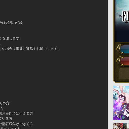
合は継続の相談
で管理します。
、
ない場合は事前に連絡をお願いします。
ちの方
ly
疎通を円滑に行える方
ている方
や情報収集ができる方