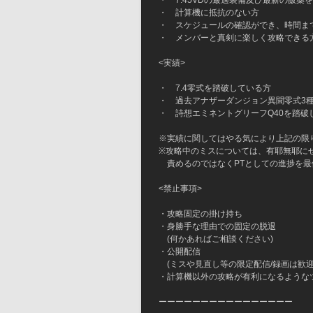
・　7.45VDの最適装備及び最新の飯薬
・　計算機に抵抗のない方
・　スケジュールの確認ができ、時間ま
・　メンバーと真剣に楽しく攻略できる
<実績>
・　7.4零式を踏破している方
・　過去アナザーダンジョン異聞零式3種を踏
・　詩想エミネントグリーフQ40を踏破している方(
※実績に関してはやる気により上記の限
※攻略中のミスについては、有耶無耶に
　責めるのではなくPTとしての進捗を
<禁止事項>
・攻略固定の掛け持ち
・身勝手な理由での固定の脱退
　(何かあればご相談ください)
・公開配信
　(ミスや見直し等の限定配信/録画は歓迎
・計算機以外の攻略が有利になるような
ーーーーーーーーーーーーーーーー