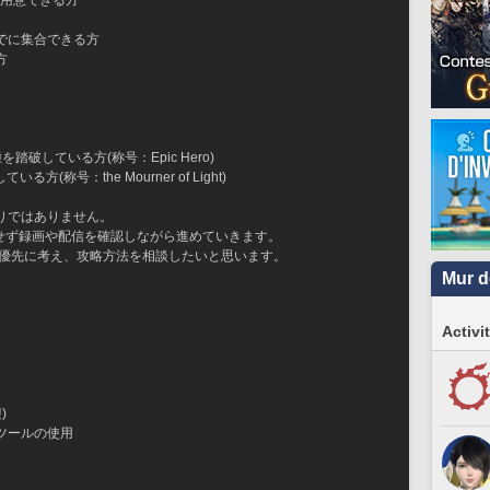
を用意できる方
でに集合できる方
方
破している方(称号：Epic Hero)
称号：the Mourner of Light)
りではありません。
せず録画や配信を確認しながら進めていきます。
最優先に考え、攻略方法を相談したいと思います。
Mur d
Activi
)
ツールの使用