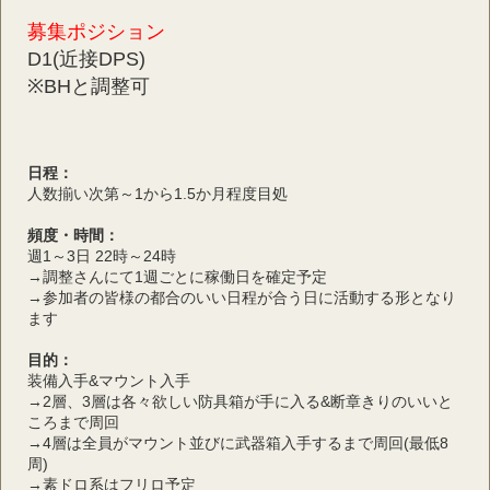
募集ポジション
D1(近接DPS)
※BHと調整可
日程：
人数揃い次第～1から1.5か月程度目処
頻度・時間：
週1～3日 22時～24時
→調整さんにて1週ごとに稼働日を確定予定
→参加者の皆様の都合のいい日程が合う日に活動する形となり
ます
目的：
装備入手&マウント入手
→2層、3層は各々欲しい防具箱が手に入る&断章きりのいいと
ころまで周回
→4層は全員がマウント並びに武器箱入手するまで周回(最低8
周)
→素ドロ系はフリロ予定