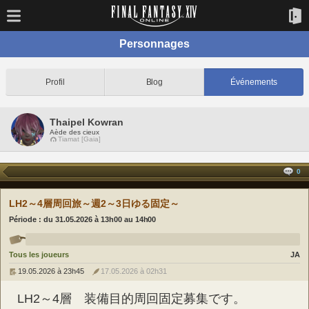
Personnages
Profil
Blog
Événements
Thaipel Kowran
Aède des cieux
Tiamat [Gaia]
0
LH2～4層周回旅～週2～3日ゆる固定～
Période : du
31.05.2026 à 13h00
au
14h00
Tous les joueurs
JA
19.05.2026 à 23h45
17.05.2026 à 02h31
LH2～4層　装備目的周回固定募集です。