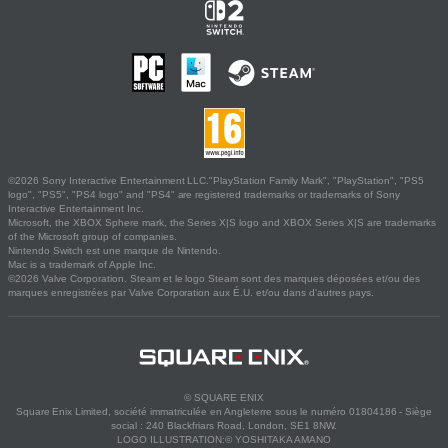
©2026 Sony Interactive Entertainment LLC."PlayStation Family Mark", "PlayStation", "PS5
logo", "PS5", "PS4 logo" and "PS4" are registered trademarks or trademarks of Sony
Interactive Entertainment Inc.
Microsoft, the XBOX Sphere mark, the Series X|S logo and XBOX Series X|S are trademarks
of the Microsoft group of companies.
Nintendo Switch est une marque de Nintendo.
Mac is a trademark of Apple Inc.
©2026 Valve Corporation. Steam et le logo Steam sont des marques déposées et/ou des
marques enregistrées par Valve Corporation aux É.U. et/ou dans d'autres pays.
© SQUARE ENIX
Square Enix Limited, société immatriculée en Angleterre sous le numéro 01804186 - Siège
social : 240 Blackfriars Road, London, SE1 8NW.
LOGO ILLUSTRATION:© YOSHITAKA AMANO