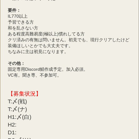
要件：
IL770以上
予習できる方
和を乱さない方
ある程度高難易度(極以上)慣れしてる方
クリ済みの有無は問いません。初見でも、現行クリアしたけど
装備ほしいとかでも大丈夫です。
ちなみに主は初見になります。
その他：
固定専用Discord鯖作成予定。加入必須。
VC有。聞き専、不参加可。
【募集状況】
T:〆(戦)
T:〆(ナ)
H1:〆(白)
H2:
D1: