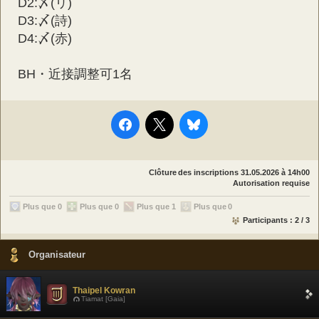
D2:〆(リ)
D3:〆(詩)
D4:〆(赤)
BH・近接調整可1名
Clôture des inscriptions
31.05.2026 à 14h00
Autorisation requise
Plus que 0
Plus que 0
Plus que 1
Plus que 0
Participants : 2 / 3
Organisateur
Thaipel Kowran
Tiamat [Gaia]