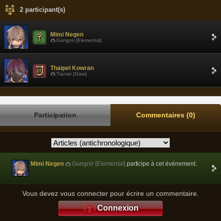
2 participant(s)
Mimi Negen
Gungnir [Elemental]
Thaipel Kowran
Tiamat [Gaia]
Participation
Commentaires (0)
Mimi Negen
Gungnir [Elemental]
participe à cet événement.
Vous devez vous connecter pour écrire un commentaire.
Connexion