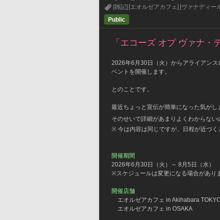
[雑記]
[エオルゼアカフェ]
[ヴァナディール
Public
「エコーズ オブ ヴァナ・
2026年6月30日（火）からアライアン
ベントを開催します。
とのことです。
最近ちょっと宣伝が簡単になった気がし
そのせいで詳細があまりよくわからない
※ 今は内容は同じですが、日程が近づ
開催期間
2026年6月30日（火）～ 8月5日（水）
※スケジュールは変更になる場合があり
開催店舗
    エオルゼアカフェ in Akihabara TOKY
    エオルゼアカフェ in OSAKA