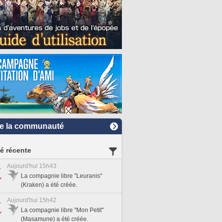
e la communauté
té récente
Aujourd'hui 15h43
La compagnie libre "Leuranis"
(Kraken) a été créée.
Aujourd'hui 15h42
La compagnie libre "Mon Petit"
(Masamune) a été créée.