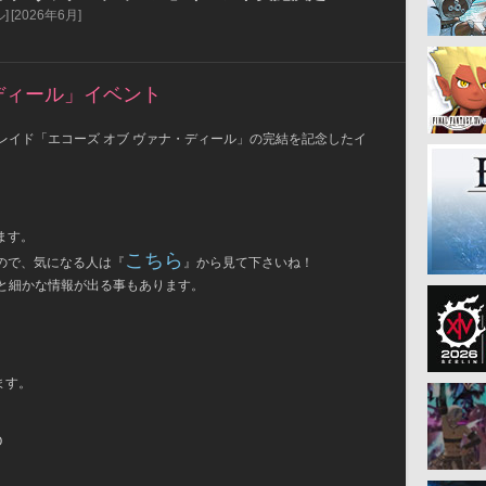
]
[2026年6月]
ディール」イベント
スレイド「エコーズ オブ ヴァナ・ディール」の完結を記念したイ
ます。
こちら
ので、気になる人は『
』から見て下さいね！
くと細かな情報が出る事もあります。
ます。
O