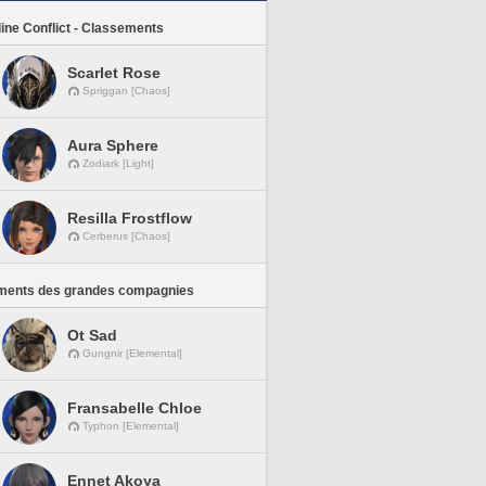
line Conflict - Classements
Scarlet Rose
Spriggan [Chaos]
Aura Sphere
Zodiark [Light]
Resilla Frostflow
Cerberus [Chaos]
ments des grandes compagnies
Ot Sad
Gungnir [Elemental]
Fransabelle Chloe
Typhon [Elemental]
Ennet Akoya