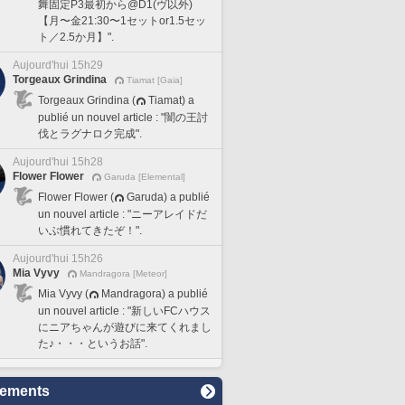
舞固定P3最初から@D1(ヴ以外)
【月〜金21:30〜1セットor1.5セッ
ト／2.5か月】".
Aujourd'hui 15h29
Torgeaux Grindina
Tiamat [Gaia]
Torgeaux Grindina (
Tiamat) a
publié un nouvel article : "闇の王討
伐とラグナロク完成".
Aujourd'hui 15h28
Flower Flower
Garuda [Elemental]
Flower Flower (
Garuda) a publié
un nouvel article : "ニーアレイドだ
いぶ慣れてきたぞ！".
Aujourd'hui 15h26
Mia Vyvy
Mandragora [Meteor]
Mia Vyvy (
Mandragora) a publié
un nouvel article : "新しいFCハウス
にニアちゃんが遊びに来てくれまし
た♪・・・というお話".
sements