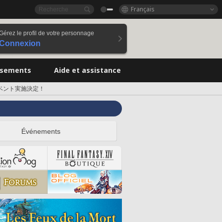
Français
Gérez le profil de votre personnage
Connexion
ssements
Aide et assistance
ベント実施決定！
Événements