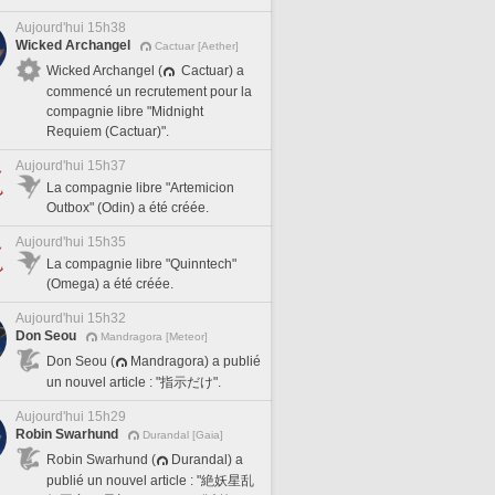
Aujourd'hui 15h38
Wicked Archangel
Cactuar [Aether]
Wicked Archangel (
Cactuar) a
commencé un recrutement pour la
compagnie libre "Midnight
Requiem (Cactuar)".
Aujourd'hui 15h37
La compagnie libre "Artemicion
Outbox" (Odin) a été créée.
Aujourd'hui 15h35
La compagnie libre "Quinntech"
(Omega) a été créée.
Aujourd'hui 15h32
Don Seou
Mandragora [Meteor]
Don Seou (
Mandragora) a publié
un nouvel article : "指示だけ".
Aujourd'hui 15h29
Robin Swarhund
Durandal [Gaia]
Robin Swarhund (
Durandal) a
publié un nouvel article : "絶妖星乱