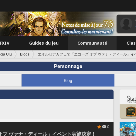
FFXIV
Guides du jeu
Communauté
Cla
icia Ulu
Blogs
エオルゼアカフェで「エコーズ オブ ヴァナ・ディール」イ
Personnage
Blog
0
オブ ヴァナ・ディール」イベント実施決定！