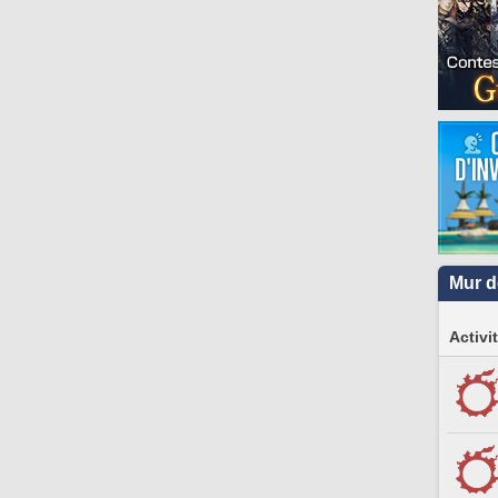
Mur d
Activi