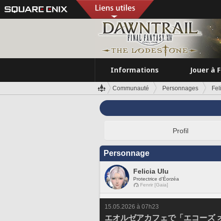
Informations
Jouer à 
Communauté
Personnages
Fel
Profil
Personnage
Felicia Ulu
Protectrice d'Éorzéa
Fenrir [Gaia]
15.05.2026 à 07h23
エオルゼアカフェで「エコーズ 