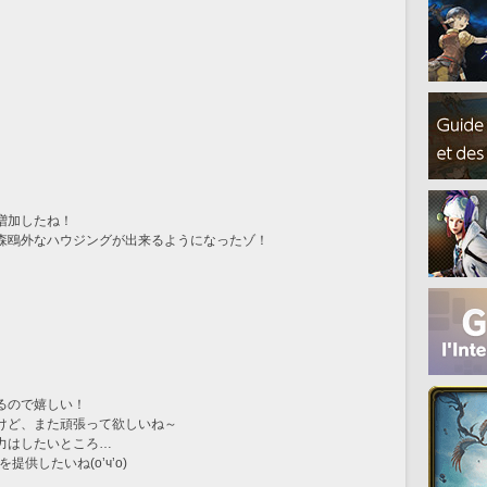
増加したね！
森鴎外なハウジングが出来るようになったゾ！
るので嬉しい！
けど、また頑張って欲しいね～
力はしたいところ…
供したいね(o’ч’o)