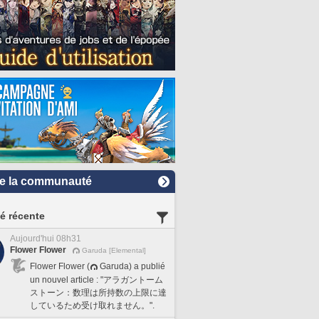
e la communauté
té récente
Aujourd'hui 08h31
Flower Flower
Garuda [Elemental]
Flower Flower (
Garuda) a publié
un nouvel article : "アラガントーム
ストーン：数理は所持数の上限に達
しているため受け取れません。".