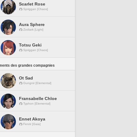
Scarlet Rose
Spriggan [Chaos]
Aura Sphere
Zodiark [Light]
Totsu Geki
Spriggan [Chaos]
ments des grandes compagnies
Ot Sad
Gungnir [Elemental]
Fransabelle Chloe
Typhon [Elemental]
Ennet Akoya
Fenrir [Gaia]