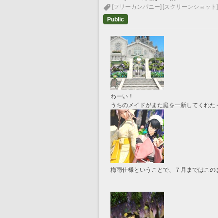
[フリーカンパニー]
[スクリーンショット]
Public
わーい！
うちのメイドがまた庭を一新してくれた～！(
梅雨仕様ということで、７月まではこの