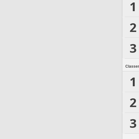
1
2
3
Classe
1
2
3