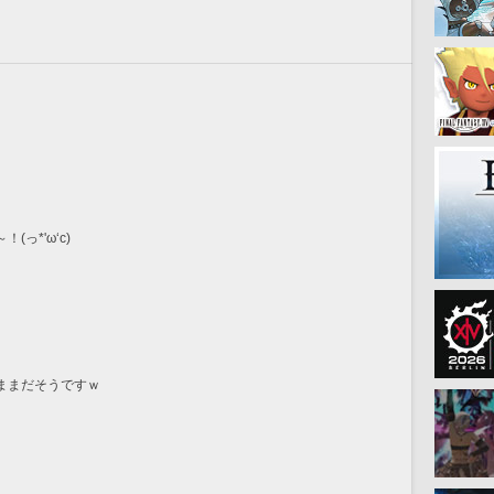
っ*'ω‘с)
ままだそうですｗ