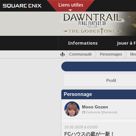
Informations
Jouer à 
Communauté
Personnages
Mo
Profil
Personnage
Moco Gozen
Carbuncle [Elemental]
10.05.2026 à 01h50
FCハウスの庭が一新！