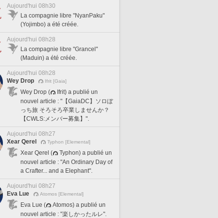
Aujourd'hui 08h30
La compagnie libre "NyanPaku"
(Yojimbo) a été créée.
Aujourd'hui 08h28
La compagnie libre "Grancel"
(Maduin) a été créée.
Aujourd'hui 08h28
Wey Drop
Ifrit [Gaia]
Wey Drop (
Ifrit) a publié un
nouvel article : "【GaiaDC】ソロぼ
っち旅 そろそろ卒業しませんか？
【CWLS:メンバー募集】".
Aujourd'hui 08h27
Xear Qerel
Typhon [Elemental]
Xear Qerel (
Typhon) a publié un
nouvel article : "An Ordinary Day of
a Crafter... and a Elephant".
Aujourd'hui 08h27
Eva Lue
Atomos [Elemental]
Eva Lue (
Atomos) a publié un
nouvel article : "楽しかったルレ".