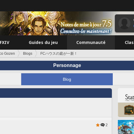
FFXIV
Guides du jeu
Communauté
Cla
co Gozen
Blogs
FCハウスの庭が一新！
Personnage
Blog
2