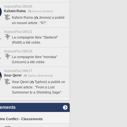
Aujourd'hui 08h26
Kafumi Ruina
Jenova [Aether]
Kafumi Ruina (
Jenova) a publié
un nouvel article : "67".
Aujourd'hui 08h21
La compagnie libre "Startend"
(Ridill) a été créée.
Aujourd'hui 08h18
La compagnie libre "monaka"
(Unicorn) a été créée.
Aujourd'hui 08h17
Xear Qerel
Typhon [Elemental]
Xear Qerel (
Typhon) a publié un
nouvel article : "From a Lost
Summoner to a Shielding Sage".
sements
line Conflict - Classements