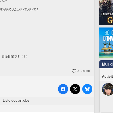
したｗ
興味がある人はおいでおいで！
、自慢日記です（？）
Mur d
8
"J'aime"
Activi
Liste des articles