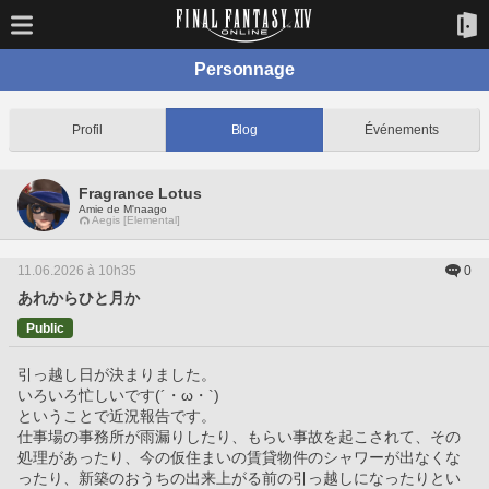
Personnage
Profil
Blog
Événements
Fragrance Lotus
Amie de M'naago
Aegis [Elemental]
11.06.2026 à 10h35
0
あれからひと月か
Public
引っ越し日が決まりました。
いろいろ忙しいです(´・ω・`)
ということで近況報告です。
仕事場の事務所が雨漏りしたり、もらい事故を起こされて、その
処理があったり、今の仮住まいの賃貸物件のシャワーが出なくな
ったり、新築のおうちの出来上がる前の引っ越しになったりとい