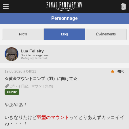
Personnage
Profil
Blog
Événements
Lua Felisity
Disciple du vagabond
Aegis [Elemental]
19.05.2026 à 04h21
0
☆黄金マウントコンプ（羽）に向けて☆
[プレイ日記、マウント集め]
Public
やあやあ！
いきなりだけど
羽型のマウント
ってとりあえずカッコイイ
ね・・・！