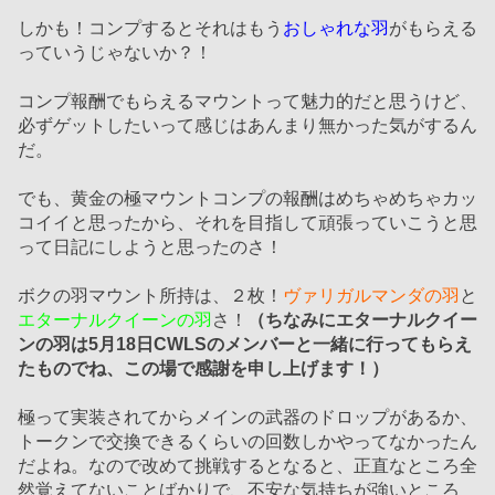
しかも！コンプするとそれはもう
おしゃれな羽
がもらえる
っていうじゃないか？！
コンプ報酬でもらえるマウントって魅力的だと思うけど、
必ずゲットしたいって感じはあんまり無かった気がするん
だ。
でも、黄金の極マウントコンプの報酬はめちゃめちゃカッ
コイイと思ったから、それを目指して頑張っていこうと思
って日記にしようと思ったのさ！
ボクの羽マウント所持は、２枚！
ヴァリガルマンダの羽
と
エターナルクイーンの羽
さ！
（ちなみにエターナルクイー
ンの羽は5月18日CWLSのメンバーと一緒に行ってもらえ
たものでね、この場で感謝を申し上げます！）
極って実装されてからメインの武器のドロップがあるか、
トークンで交換できるくらいの回数しかやってなかったん
だよね。なので改めて挑戦するとなると、正直なところ全
然覚えてないことばかりで、不安な気持ちが強いところ