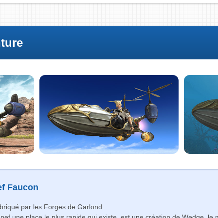
nture
ef Faucon
abriqué par les Forges de Garlond.
onef une place le plus rapide qui existe, est une création de Wedge, le