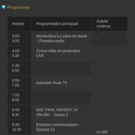
Programme
Activité
Horaire
Programmation principale
continue
3:00-
Introduction/ Le salon de Naoki
‐
4:00
– Première partie
4:00-
31ème lettre du producteur
5:30
LIVE
5:30-
-
6:00
6:00-
Adrenalin Rush TV
7:00
7:00-
-
8:00
8:00-
NGC FINAL FANTASY 14
9:30
ONLINE – Saison 2
9:30-
Émission communautaire –
10:30
Épisode 13
Le défi