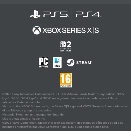
©2026 Sony Interactive Entertainment LLC."PlayStation Family Mark", "PlayStation", "PS5
logo", "PS5", "PS4 logo" and "PS4" are registered trademarks or trademarks of Sony
Interactive Entertainment Inc.
Microsoft, the XBOX Sphere mark, the Series X|S logo and XBOX Series X|S are trademarks
of the Microsoft group of companies.
Nintendo Switch est une marque de Nintendo.
Mac is a trademark of Apple Inc.
©2026 Valve Corporation. Steam et le logo Steam sont des marques déposées et/ou des
marques enregistrées par Valve Corporation aux É.U. et/ou dans d'autres pays.