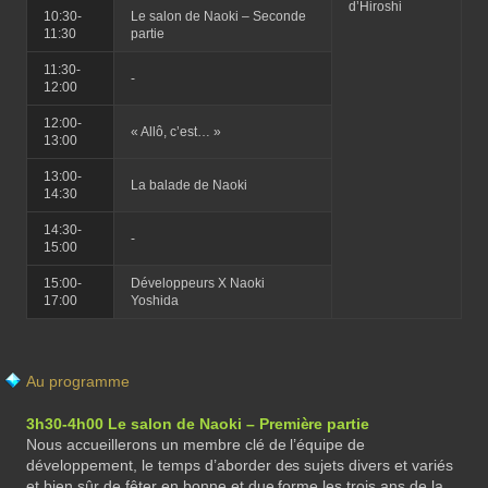
d’Hiroshi
10:30-
Le salon de Naoki – Seconde
11:30
partie
11:30-
‐
12:00
12:00-
« Allô, c’est… »
13:00
13:00-
La balade de Naoki
14:30
14:30-
‐
15:00
15:00-
Développeurs X Naoki
17:00
Yoshida
Au programme
3h30-4h00 Le salon de Naoki – Première partie
Nous accueillerons un membre clé de l’équipe de
développement, le temps d’aborder des sujets divers et variés
et bien sûr de fêter en bonne et due forme les trois ans de la