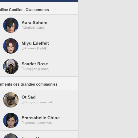
lline Conflict - Classements
Aura Sphere
Zodiark [Light]
Miyu Edelfelt
Phoenix [Light]
Scarlet Rose
Spriggan [Chaos]
ements des grandes compagnies
Ot Sad
Gungnir [Elemental]
Fransabelle Chloe
Typhon [Elemental]