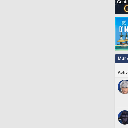
Mur 
Activ