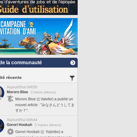
de la communauté
ité récente
Aujourd'hui 04h50
Mororo Bloe
Valefor [Meteor]
Mororo Bloe (
Valefor) a publié un
nouvel article : "みなさんどうしてま
すか？".
Aujourd'hui 04h44
Gorori Hookah
Yojimbo [Meteor]
Gorori Hookah (
Yojimbo) a