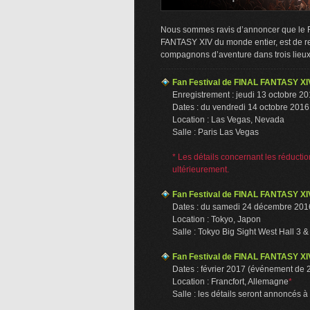
Nous sommes ravis d’annoncer que le F
FANTASY XIV du monde entier, est de re
compagnons d’aventure dans trois lieux 
Fan Festival de FINAL FANTASY XI
Enregistrement : jeudi 13 octobre 2
Dates : du vendredi 14 octobre 201
Location : Las Vegas, Nevada
Salle : Paris Las Vegas
* Les détails concernant les réductio
ultérieurement.
Fan Festival de FINAL FANTASY XI
Dates : du samedi 24 décembre 20
Location : Tokyo, Japon
Salle : Tokyo Big Sight West Hall 3 &
Fan Festival de FINAL FANTASY XI
Dates : février 2017 (événement de 2
Location : Francfort, Allemagne
*
Salle : les détails seront annoncés à