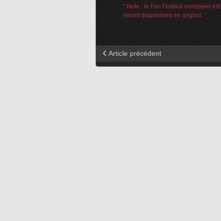
* Note : le Fan Festival européen est
seront disponibles en anglais.
Article précédent