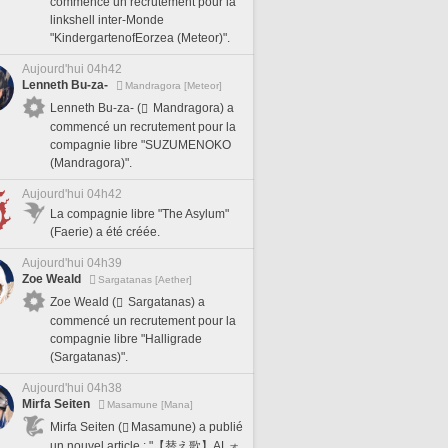
commencé un recrutement pour la
linkshell inter-Monde
"KindergartenofEorzea (Meteor)".
Aujourd'hui 04h42
Lenneth Bu-za-
Mandragora [Meteor]
Lenneth Bu-za- (
Mandragora) a
commencé un recrutement pour la
compagnie libre "SUZUMENOKO
(Mandragora)".
Aujourd'hui 04h42
La compagnie libre "The Asylum"
(Faerie) a été créée.
Aujourd'hui 04h39
Zoe Weald
Sargatanas [Aether]
Zoe Weald (
Sargatanas) a
commencé un recrutement pour la
compagnie libre "Halligrade
(Sargatanas)".
Aujourd'hui 04h38
Mirfa Seiten
Masamune [Mana]
Mirfa Seiten (
Masamune) a publié
un nouvel article : "【替え歌】ALォ