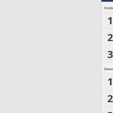
Crysta
1
2
3
Class
1
2