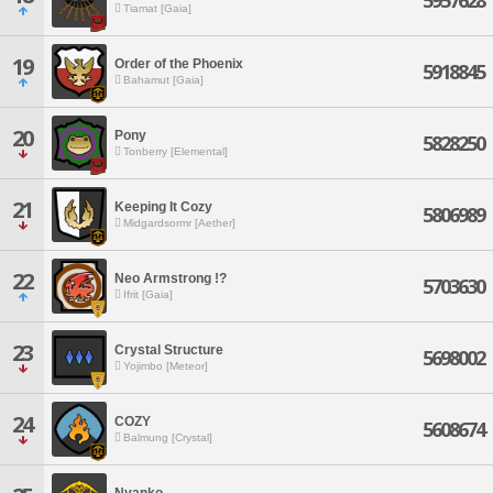
5957628
Tiamat [Gaia]
19
Order of the Phoenix
5918845
Bahamut [Gaia]
20
Pony
5828250
Tonberry [Elemental]
21
Keeping It Cozy
5806989
Midgardsormr [Aether]
22
Neo Armstrong !?
5703630
Ifrit [Gaia]
23
Crystal Structure
5698002
Yojimbo [Meteor]
24
COZY
5608674
Balmung [Crystal]
Nyanko