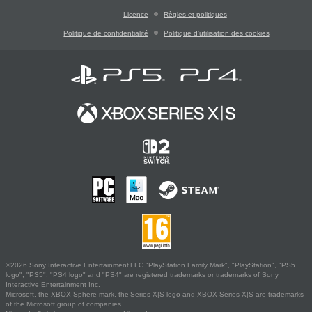
Licence
Règles et politiques
Politique de confidentialité
Politique d'utilisation des cookies
©2026 Sony Interactive Entertainment LLC."PlayStation Family Mark", "PlayStation", "PS5
logo", "PS5", "PS4 logo" and "PS4" are registered trademarks or trademarks of Sony
Interactive Entertainment Inc.
Microsoft, the XBOX Sphere mark, the Series X|S logo and XBOX Series X|S are trademarks
of the Microsoft group of companies.