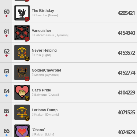
60
The Birthday
4205421
Chocobo [Mana]
61
Vanquisher
4154940
Halicarnassus [Dynamis]
62
Never Helping
4153572
Odin [Light]
63
GoldenChevrolet
4152774
Marilith [Dynamis]
64
Cat's Pride
4104229
Balmung [Crystal]
65
Lorintav Dump
4071525
Kraken [Dynamis]
66
'Ohana'
4024629
Raiden [Light]