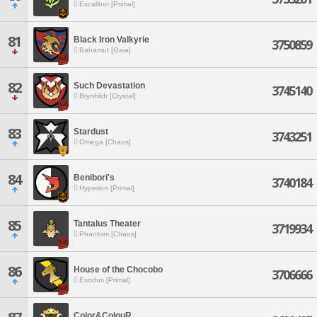
Excalibur [Primal]
81
Black Iron Valkyrie
3750859
Bahamut [Gaia]
82
Such Devastation
3745140
Brynhildr [Crystal]
83
Stardust
3743251
Omega [Chaos]
84
Benibori's
3740184
Hyperion [Primal]
85
Tantalus Theater
3719934
Phantom [Chaos]
86
House of the Chocobo
3706666
Exodus [Primal]
Color&ColouR