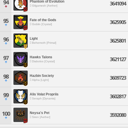
94
Phantom of Evolution
3641094
Gilgamesh [Aether]
95
Fate of the Gods
3625905
Goblin [Crystal]
96
Light
3625801
Behemoth [Primal]
97
Hawks Talons
3621127
Diabolos [Crystal]
98
Hazbin Society
3609723
Alpha [Light]
99
Alis Volat Propriis
3602817
Seraph [Dynamis]
100
Neysa's Pet
3592080
Siren [Aether]