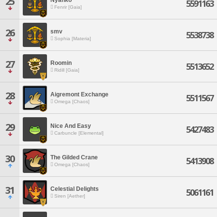
25
5591163
Fenrir [Gaia]
26
smv
5538738
Sophia [Materia]
27
Roomin
5513652
Ridill [Gaia]
28
Aigremont Exchange
5511567
Omega [Chaos]
29
Nice And Easy
5427483
Carbuncle [Elemental]
30
The Gilded Crane
5413908
Omega [Chaos]
31
Celestial Delights
5061161
Siren [Aether]