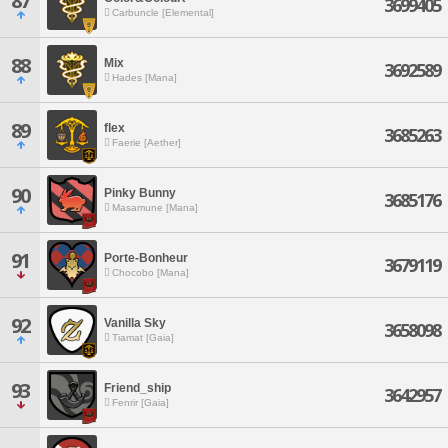
87
3699405
Carbuncle [Elemental]
88
Mix
3692589
Hades [Mana]
89
flex
3685263
Faerie [Aether]
90
Pinky Bunny
3685176
Masamune [Mana]
91
Porte-Bonheur
3679119
Chocobo [Mana]
92
Vanilla Sky
3658098
Tiamat [Gaia]
93
Friend_ship
3642957
Fenrir [Gaia]