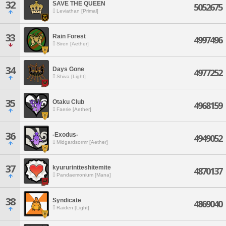
32
SAVE THE QUEEN
5052675
Leviathan [Primal]
33
Rain Forest
4997496
Siren [Aether]
34
Days Gone
4977252
Shiva [Light]
35
Otaku Club
4968159
Faerie [Aether]
36
-Exodus-
4949052
Midgardsormr [Aether]
37
kyururintteshitemite
4870137
Pandaemonium [Mana]
38
Syndicate
4869040
Raiden [Light]