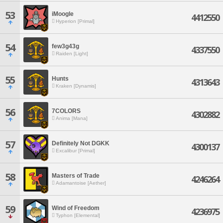
53
iMoogle
4412550
Hyperion [Primal]
54
few3g43g
4337550
Raiden [Light]
55
Hunts
4313643
Kraken [Dynamis]
56
7COLORS
4302882
Anima [Mana]
57
Definitely Not DGKK
4300137
Excalibur [Primal]
58
Masters of Trade
4246264
Adamantoise [Aether]
59
Wind of Freedom
4236975
Typhon [Elemental]