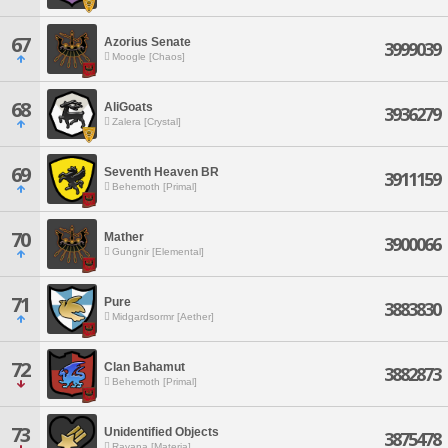
67
Azorius Senate
3999039
Moogle [Chaos]
68
AliGoats
3936279
Zalera [Crystal]
69
Seventh Heaven BR
3911159
Behemoth [Primal]
70
Mather
3900066
Gungnir [Elemental]
71
Pure
3883830
Midgardsormr [Aether]
72
Clan Bahamut
3882873
Behemoth [Primal]
73
Unidentified Objects
3875478
Ravana [Materia]