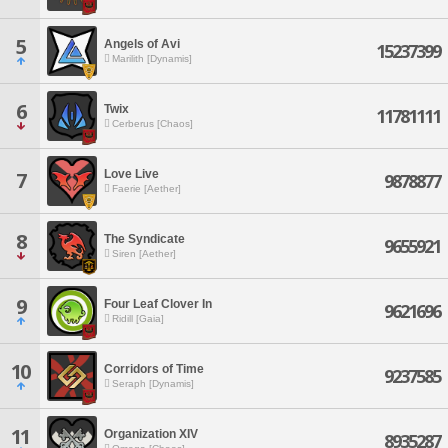
5
Angels of Avi
15237399
Marilith [Dynamis]
6
Twix
11781111
Cerberus [Chaos]
Love Live
7
9878877
Faerie [Aether]
8
The Syndicate
9655921
Siren [Aether]
9
Four Leaf Clover In
9621696
Ridill [Gaia]
10
Corridors of Time
9237585
Seraph [Dynamis]
11
Organization XIV
8935287