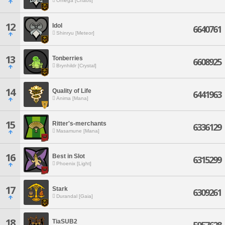
Omega [Chaos]
12
Idol
6640761
Shinryu [Meteor]
13
Tonberries
6608925
Brynhildr [Crystal]
14
Quality of Life
6441963
Anima [Mana]
15
Ritter's-merchants
6336129
Masamune [Mana]
16
Best in Slot
6315299
Phoenix [Light]
17
Stark
6309261
Durandal [Gaia]
18
TiaSUB2