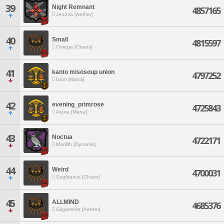
39
Night Remnant
4857165
Jenova [Aether]
40
Small
4815597
Omega [Chaos]
41
kanto misosoup union
4797252
Ixion [Mana]
42
evening_primrose
4725843
Asura [Mana]
43
Noctua
4722171
Marilith [Dynamis]
44
Weird
4700031
Sagittarius [Chaos]
45
ALLMIND
4685376
Gilgamesh [Aether]