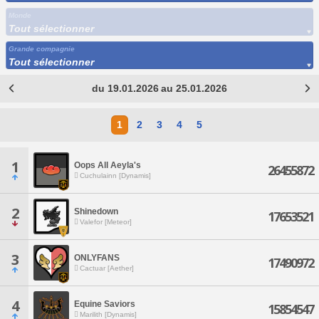
Monde
Tout sélectionner
Grande compagnie
Tout sélectionner
du 19.01.2026 au 25.01.2026
1
2
3
4
5
1
Oops All Aeyla's
26455872
Cuchulainn [Dynamis]
2
Shinedown
17653521
Valefor [Meteor]
3
ONLYFANS
17490972
Cactuar [Aether]
4
Equine Saviors
15854547
Marilith [Dynamis]