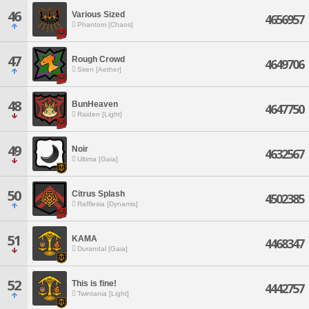
46
Various Sized
4656957
Phantom [Chaos]
47
Rough Crowd
4649706
Siren [Aether]
48
BunHeaven
4647750
Raiden [Light]
49
Noir
4632567
Ultima [Gaia]
50
Citrus Splash
4502385
Rafflesia [Dynamis]
51
KAMA
4468347
Durandal [Gaia]
52
This is fine!
4442757
Twintania [Light]