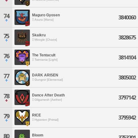
74
Maguro Gyosen
3840060
Asura [Mana]
75
Skaikru
3828675
Moogle [Chaos]
76
The Tentacult
3814104
Twintania [Light]
77
DARK ARISEN
3805002
Gungnir [Elemental]
78
Dance After Death
3797142
Gilgamesh [Aether]
79
RICE
3795942
Hyperion [Primal]
80
Bloom
3753201