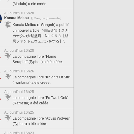
(Maduin) a été créée.
Aujourd'hui 16h28
Kanata Meitou
Gungnir [Elemental]
Kanata Meitou (
Gungnir) a publié
un nouvel article : "毎日金策！名刀
カナタの大繫盛店！No.２５３【結
局ファントムウェポンをする】".
Aujourd'hui 16h28
La compagnie libre "Flame
Seraphs" (Typhon) a été créée.
Aujourd'hui 16h26
La compagnie libre "Knights Of Sin"
(Twintania) a été créée.
Aujourd'hui 16h25
La compagnie libre "Fc Two bOnk"
(Rafflesia) a été créée.
Aujourd'hui 16h25
La compagnie libre "Abyss Wolves"
(Typhon) a été créée.
Aujourd'hui 16h23