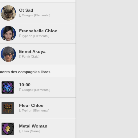
Ot Sad
Gungnir [Elemental]
Fransabelle Chloe
Typhon [Elemental]
Ennet Akoya
Fenrir [Gaia]
ments des compagnies libres
10:00
Gungnir [Elemental]
Fleur Chloe
Typhon [Elemental]
Metal Woman
Titan [Mana]