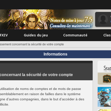
FFXIV
Guides du jeu
Communauté
Cla
issement concernant la sécurité de votre compte
Informations
concernant la sécurité de votre compte
utilisation de noms de comptes et de mots de passe
aisemblablement en raison de failles dans le système
ligne d’autres compagnies, dans le but d’accéder à des
icite.