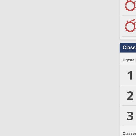
Clas
Crystal
1
2
3
Classe