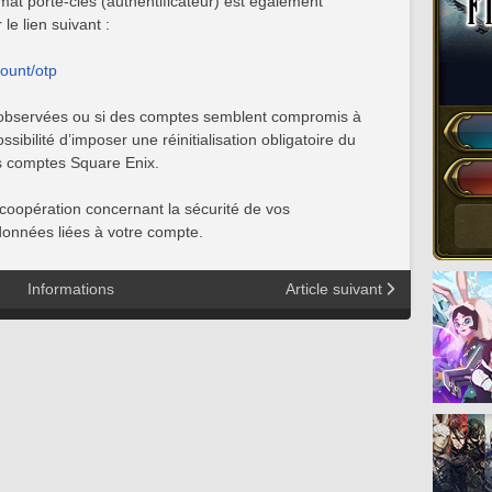
rmat porte-clés (authentificateur) est également
 le lien suivant :
count/otp
nt observées ou si des comptes semblent compromis à
sibilité d’imposer une réinitialisation obligatoire du
s comptes Square Enix.
coopération concernant la sécurité de vos
données liées à votre compte.
Informations
Article suivant