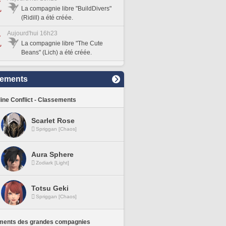
La compagnie libre "BuildDivers"
(Ridill) a été créée.
Aujourd'hui 16h23
La compagnie libre "The Cute
Beans" (Lich) a été créée.
sements
line Conflict - Classements
Scarlet Rose
Spriggan [Chaos]
Aura Sphere
Zodiark [Light]
Totsu Geki
Spriggan [Chaos]
ments des grandes compagnies