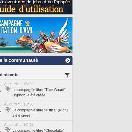
e la communauté
té récente
Aujourd'hui 16h30
La compagnie libre "Titan Guard"
(Typhon) a été créée.
Aujourd'hui 16h30
La compagnie libre "lustitia" (Ixion)
a été créée.
Aujourd'hui 16h29
La compagnie libre "Chocolatte"