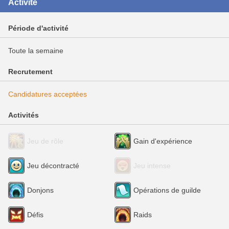
Activité
Période d'activité
Toute la semaine
Recrutement
Candidatures acceptées
Activités
Jeu de rôle
Gain d'expérience
Jeu décontracté
Jeu intense
Donjons
Opérations de guilde
Défis
Raids