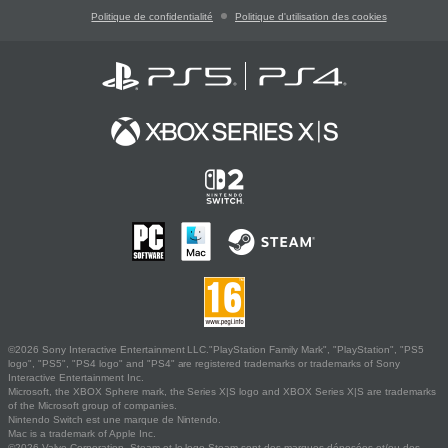
Politique de confidentialité
Politique d'utilisation des cookies
©2026 Sony Interactive Entertainment LLC."PlayStation Family Mark", "PlayStation", "PS5
logo", "PS5", "PS4 logo" and "PS4" are registered trademarks or trademarks of Sony
Interactive Entertainment Inc.
Microsoft, the XBOX Sphere mark, the Series X|S logo and XBOX Series X|S are trademarks
of the Microsoft group of companies.
Nintendo Switch est une marque de Nintendo.
Mac is a trademark of Apple Inc.
©2026 Valve Corporation. Steam et le logo Steam sont des marques déposées et/ou des