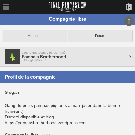
Compagnie libre
Membres
Forum
L'ordre des Deux Vipères <Allié>
Pampa's Brotherhood
Moogle [Chaos]
Profil de la compagnie
Slogan
Gang de petits pampas piquants aimant jouer dans la bonne
humeur :)
Discord disponible et blog
https://pampasbrotherhood.wordpress.com