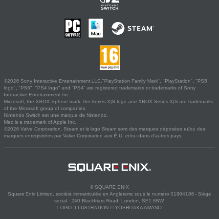
©2026 Sony Interactive Entertainment LLC."PlayStation Family Mark", "PlayStation", "PS5
logo", "PS5", "PS4 logo" and "PS4" are registered trademarks or trademarks of Sony
Interactive Entertainment Inc.
Microsoft, the XBOX Sphere mark, the Series X|S logo and XBOX Series X|S are trademarks
of the Microsoft group of companies.
Nintendo Switch est une marque de Nintendo.
Mac is a trademark of Apple Inc.
©2026 Valve Corporation. Steam et le logo Steam sont des marques déposées et/ou des
marques enregistrées par Valve Corporation aux É.U. et/ou dans d'autres pays.
© SQUARE ENIX
Square Enix Limited, société immatriculée en Angleterre sous le numéro 01804186 - Siège
social : 240 Blackfriars Road, London, SE1 8NW.
LOGO ILLUSTRATION:© YOSHITAKA AMANO