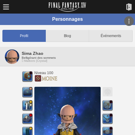
Personnages
Profil
Blog
Événements
Sima Zhao
Belligérant des sommets
Malboro [Crystal]
Niveau 100